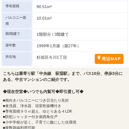
専有面積
90.51m²
バルコニー面
10.01m²
積
階/階建て
1階部分 / 3階建て
築年数
1999年1月築（築27年）
所在地
杉並区今川1丁目
周辺MAP
こちらは最寄り駅「中央線 荻窪駅」まで、バス10分、停歩3分に
ある、中古マンションのご紹介です。
◆現在空室◆いつでも内覧可◆即引渡し可◆
■南向きバルコニーにつき日当たり良好
■食洗器、浄水器、浴室乾燥機付き
■専有面積９０㎡超え、ゆとりある４LDK
■防犯シャッター付き南西角住戸
■小中学校が近く、子育てに敵にした住環境
■複数路線利用可能