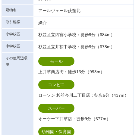
建物名
アールヴェール荻窪北
取引態様
媒介
小学校区
杉並区立四宮小学校：徒歩9分（684m）
中学校区
杉並区立井荻中学校：徒歩9分（678m）
その他周辺環
モール
境
上井草商店街：徒歩13分（993m）
コンビニ
ローソン 杉並今川二丁目店：徒歩6分（437m）
スーパー
オーケー下井草店：徒歩9分（677m）
幼稚園・保育園