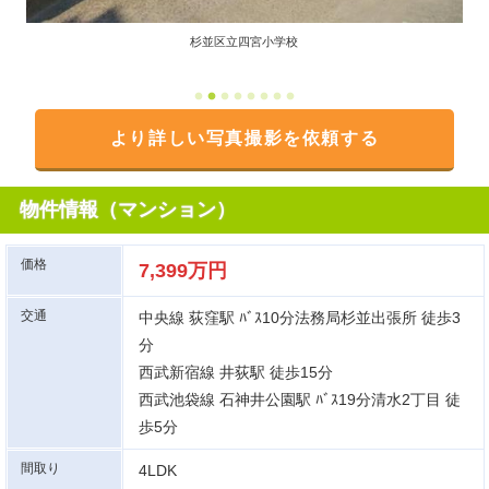
杉並区立四宮小学校
より詳しい写真撮影を依頼する
物件情報（マンション）
価格
7,399万円
交通
中央線 荻窪駅 ﾊﾞｽ10分法務局杉並出張所 徒歩3
分
西武新宿線 井荻駅 徒歩15分
西武池袋線 石神井公園駅 ﾊﾞｽ19分清水2丁目 徒
歩5分
間取り
4LDK