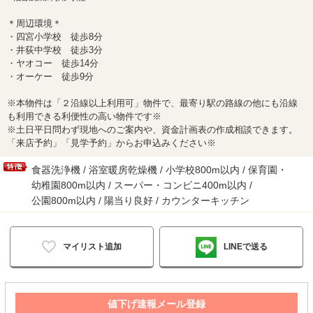
＊周辺環境＊
・四宮小学校 徒歩8分
・井荻中学校 徒歩3分
・ヤオコー 徒歩14分
・オーケー 徒歩9分
※本物件は「２沿線以上利用可」物件で、最寄り駅の路線の他にも沿線
も利用できる利便性の高い物件です※
※土日平日問わず現地へのご案内や、資金計画表の作成相談できます。
「来店予約」「見学予約」からお申込みください※
食器洗浄機 / 浴室暖房乾燥機 / 小学校800m以内 / 保育園・
幼稚園800m以内 / スーパー・コンビニ400m以内 /
公園800m以内 / 陽当り良好 / カウンターキッチン
マイリスト追加
LINEで送る
値下げ速報メール登録