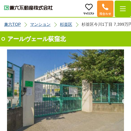
兼六TOP
マンション
杉並区
杉並区今川1丁目 7,399万
アールヴェール荻窪北