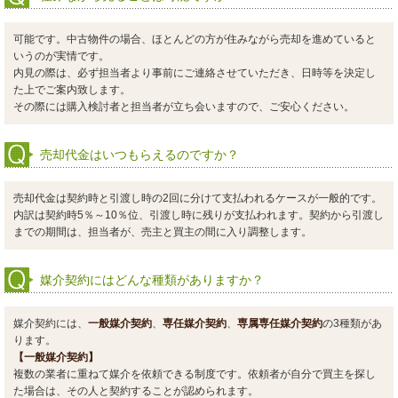
可能です。中古物件の場合、ほとんどの方が住みながら売却を進めていると
いうのが実情です。
内見の際は、必ず担当者より事前にご連絡させていただき、日時等を決定し
た上でご案内致します。
その際には購入検討者と担当者が立ち会いますので、ご安心ください。
売却代金はいつもらえるのですか？
売却代金は契約時と引渡し時の2回に分けて支払われるケースが一般的です。
内訳は契約時5％～10％位、引渡し時に残りが支払われます。契約から引渡し
までの期間は、担当者が、売主と買主の間に入り調整します。
媒介契約にはどんな種類がありますか？
媒介契約には、
一般媒介契約
、
専任媒介契約
、
専属専任媒介契約
の3種類があ
ります。
【一般媒介契約】
複数の業者に重ねて媒介を依頼できる制度です。依頼者が自分で買主を探し
た場合は、その人と契約することが認められます。