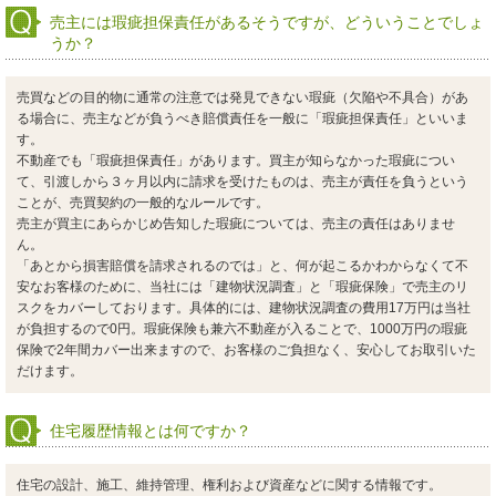
売主には瑕疵担保責任があるそうですが、どういうことでしょ
うか？
売買などの目的物に通常の注意では発見できない瑕疵（欠陥や不具合）があ
る場合に、売主などが負うべき賠償責任を一般に「瑕疵担保責任」といいま
す。
不動産でも「瑕疵担保責任」があります。買主が知らなかった瑕疵につい
て、引渡しから３ヶ月以内に請求を受けたものは、売主が責任を負うという
ことが、売買契約の一般的なルールです。
売主が買主にあらかじめ告知した瑕疵については、売主の責任はありませ
ん。
「あとから損害賠償を請求されるのでは」と、何が起こるかわからなくて不
安なお客様のために、当社には「建物状況調査」と「瑕疵保険」で売主のリ
スクをカバーしております。具体的には、建物状況調査の費用17万円は当社
が負担するので0円。瑕疵保険も兼六不動産が入ることで、1000万円の瑕疵
保険で2年間カバー出来ますので、お客様のご負担なく、安心してお取引いた
だけます。
住宅履歴情報とは何ですか？
住宅の設計、施工、維持管理、権利および資産などに関する情報です。