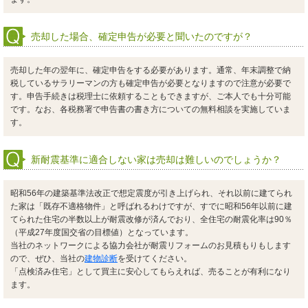
売却した場合、確定申告が必要と聞いたのですが？
売却した年の翌年に、確定申告をする必要があります。通常、年末調整で納
税しているサラリーマンの方も確定申告が必要となりますので注意が必要で
す。申告手続きは税理士に依頼することもできますが、ご本人でも十分可能
です。なお、各税務署で申告書の書き方についての無料相談を実施していま
す。
新耐震基準に適合しない家は売却は難しいのでしょうか？
昭和56年の建築基準法改正で想定震度が引き上げられ、それ以前に建てられ
た家は「既存不適格物件」と呼ばれるわけですが、すでに昭和56年以前に建
てられた住宅の半数以上が耐震改修が済んでおり、全住宅の耐震化率は90％
（平成27年度国交省の目標値）となっています。
当社のネットワークによる協力会社が耐震リフォームのお見積もりもします
ので、ぜひ、当社の
建物診断
を受けてください。
「点検済み住宅」として買主に安心してもらえれば、売ることが有利になり
ます。