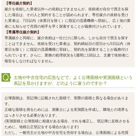
【専任媒介契約】
媒介を依頼した業者以外への依頼はできませんが、依頼者が自分で買主を探
した場合は、その人と契約することが認められます。専任媒介の依頼を受け
た業者は、7日以内（休業日を除く）に指定の流通機構へ登録し、広く他の業
者にも知らせて売買の相手を早く探索することが義務付けられています。
【専属専任媒介契約】
専属媒介と同様に、媒介依頼は一社だけに限られ、しかも自分で買主を探す
ことはできません。依頼を受けた業者は、契約締結日の翌日から5日以内（休
業日を除く）に指定の流通機構に登録し、契約先を探索することが義務付け
られています。さらに、業務の処理状況を1週間に1回以上、文書で依頼者に
報告をしなければなりません。
土地や中古住宅の広告などで、よく公簿面積や実測面積という
表記を見かけますが、どのように違うのですか？
公簿面積は、登記簿に記載された面積で、実際の面積と異なる場合がありま
す。
正確な面積を測るためには、測量士による実測図を作成し、隣地との境界も
はっきりさせる必要があります。
(実測面積と公簿面積に相違がある場合、それを修正し、登記簿に反映させる
ために、地積公正登記をする場合があります)
ただし、一般売主が土地や中古住宅を売却する場合は、公薄面積による売買