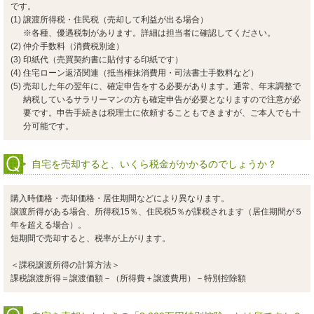
です。
(1) 譲渡所得税・住民税（売却して利益が出る場合）
※各種、優遇税制があります。詳細は担当者に確認してください。
(2) 仲介手数料（消費税別途）
(3) 印紙代（売買契約書に貼付する印紙です）
(4) 住宅ローン返済関連（抵当権抹消費用・司法書士手数料など）
(5) 売却した年の翌年に、確定申告をする必要があります。通常、年末調整で
納税しているサラリーマンの方も確定申告が必要となりますので注意が必
要です。申告手続きは税理士に依頼することもできますが、ご本人でも十
分可能です。
自宅を売却すると、いくら税金がかかるのでしょうか？
購入時価格・売却価格・居住期間などにより異なります。
譲渡所得がある場合、所得税15％、住民税5％が課税されます（居住期間が５
年を超える場合）。
短期間で売却すると、税率が上がります。
＜課税譲渡所得の計算方法＞
課税譲渡所得＝譲渡価額－（所得費＋譲渡費用）－特別控除額