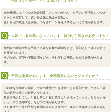
が足りない場合、どうなるのでしょうか？
金融機関には「つなぎ融資制度」というのがあり、自宅のご決済前につなぎ
ローンを実行して、買い換え先に残金を支払い、
後日自宅の残金入金次第、つなぎローンを返済するという方法があります。
夫婦で共有名義になっています。特別な手続きが必要ですか？
契約書の締結や登記手続に必要な書類の調印などは、原則として本人が行う
必要があります。
そのため、実印や印鑑証明などを、それぞれご用意いただく必要がありま
す。
不要な家具があります。全部処分しないとダメですか？
不動産を売却する場合、空家の状態で引き渡すことが原則です。つまり不要
品の処分は売主の負担となります。
処分方法としては、引越し時に引越し業者に引き取ってもらう、リサイクル
ショップに売却する、などの方法があります。
また粗大ゴミ等の手配は時間がかかりますので、事前に準備する必要があり
ます。