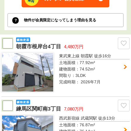
物件が会員限定になってしまう理由を見る
朝霞市根岸台4丁目
4,480万円
東武東上線 朝霞駅
徒歩16分
土地面積：77.92m²
建物面積：74.52m²
間取り：
3LDK
完成時期：
2026年7月
練馬区関町南3丁目
7,080万円
西武新宿線 武蔵関駅
徒歩13分
土地面積：76.87m²