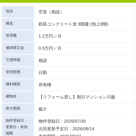
現況
空室（相談）
構造
鉄筋コンクリート造 8階建 (地上8階)
管理費
1.2万円／月
修繕積立金
0.9万円／月
引渡時期
相談
管理形態
日勤
権利種類
所有権
建物名
【リフォーム渡し】朝日マンション川越
取引態様
媒介
物件登録日・
物件登録日：2026/07/30
更新日・有効
次回更新予定日：2026/08/14
期限