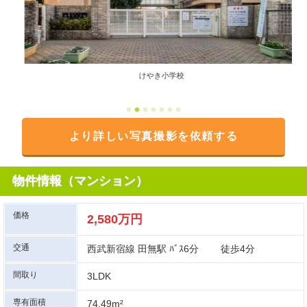
けやき小学校
より詳しい写真撮影を依頼する
物件情報（マンション）
価格
2,580万円
交通
西武新宿線 田無駅 ﾊﾞｽ6分 徒歩4分
間取り
3LDK
専有面積
74.49m²