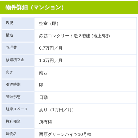
物件詳細（マンション）
現況
空室（即）
構造
鉄筋コンクリート造 8階建 (地上8階)
管理費
0.7万円／月
修繕積立金
1.3万円／月
向き
南西
引渡時期
即
管理形態
日勤
駐車スペース
あり（1万円／月）
権利種類
所有権
建物名
西原グリーンハイツ10号棟