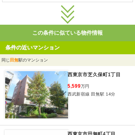
この条件に似ている物件情報
条件の近いマンション
同じ
田無
駅のマンション
西東京市芝久保町1丁目
5,599
万円
西武新宿線 田無駅 14分
西東京市田無町4丁目