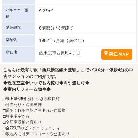
バルコニー面
9.25m²
積
階/階建て
8階部分 / 8階建て
築年数
1982年7月築（築44年）
所在地
西東京市西原町4丁目
周辺MAP
こちらは最寄り駅「西武新宿線田無駅」までバス6分・停歩4分の中
古マンションのご紹介です。
◆現在空室◆いつでも内覧可◆即引渡し可◆
◆室内リフォーム物件◆
□最上階8階部分につき眺望良好
□日当たり・通風良好
□緑あふれる自然に囲まれた住環境
□駐車場空き有
□全居室収納と窓あり
□全720戸のビッグコミュニティ
□敷地内にはテニスコートや公園あり