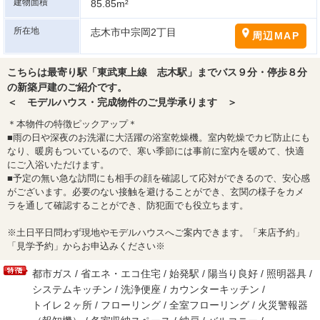
建物面積
85.85m²
所在地
志木市中宗岡2丁目
周辺MAP
こちらは最寄り駅「東武東上線 志木駅」までバス９分・停歩８分
の新築戸建のご紹介です。
＜ モデルハウス・完成物件のご見学承ります ＞
＊本物件の特徴ピックアップ＊
■雨の日や深夜のお洗濯に大活躍の浴室乾燥機。室内乾燥でカビ防止にも
なり、暖房もついているので、寒い季節には事前に室内を暖めて、快適
にご入浴いただけます。
■予定の無い急な訪問にも相手の顔を確認して応対ができるので、安心感
がございます。必要のない接触を避けることができ、玄関の様子をカメ
ラを通して確認することができ、防犯面でも役立ちます。
※土日平日問わず現地やモデルハウスへご案内できます。「来店予約」
「見学予約」からお申込みください※
都市ガス / 省エネ・エコ住宅 / 始発駅 / 陽当り良好 / 照明器具 /
システムキッチン / 洗浄便座 / カウンターキッチン /
トイレ２ヶ所 / フローリング / 全室フローリング / 火災警報器