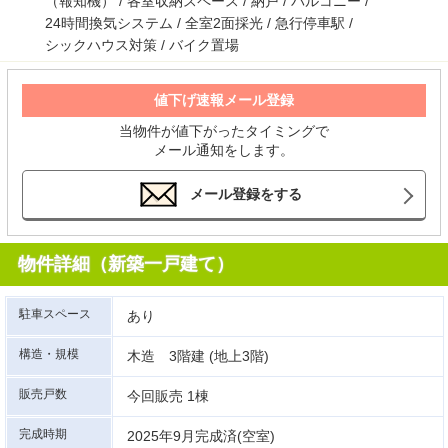
（報知機） / 各室収納スペース / 納戸 / バルコニー /
24時間換気システム / 全室2面採光 / 急行停車駅 /
シックハウス対策 / バイク置場
値下げ速報メール登録
当物件が値下がったタイミングで
メール通知をします。
メール登録をする
物件詳細（新築一戸建て）
駐車スペース
あり
構造・規模
木造 3階建 (地上3階)
販売戸数
今回販売 1棟
完成時期
2025年9月完成済(空室)