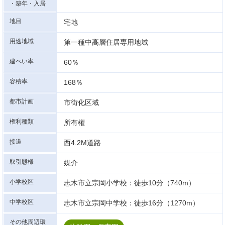
・築年・入居
地目
宅地
用途地域
第一種中高層住居専用地域
建ぺい率
60％
容積率
168％
都市計画
市街化区域
権利種類
所有権
接道
西4.2M道路
取引態様
媒介
小学校区
志木市立宗岡小学校：徒歩10分（740m）
中学校区
志木市立宗岡中学校：徒歩16分（1270m）
その他周辺環