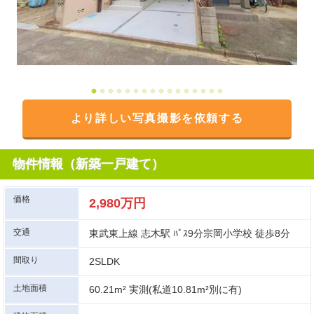
図面と異な
より詳しい写真撮影を依頼する
物件情報（新築一戸建て）
価格
2,980万円
交通
東武東上線 志木駅 ﾊﾞｽ9分宗岡小学校 徒歩8分
間取り
2SLDK
土地面積
60.21m² 実測(私道10.81m²別に有)