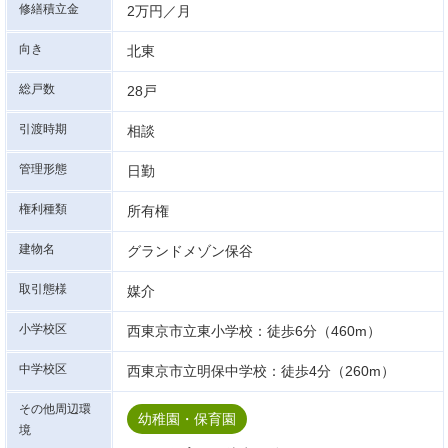
修繕積立金
2万円／月
向き
北東
総戸数
28戸
引渡時期
相談
管理形態
日勤
権利種類
所有権
建物名
グランドメゾン保谷
取引態様
媒介
小学校区
西東京市立東小学校：徒歩6分（460m）
中学校区
西東京市立明保中学校：徒歩4分（260m）
その他周辺環
幼稚園・保育園
境