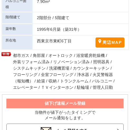
バルコニー面
7.90m²
積
階/階建て
2階部分 / 5階建て
築年数
1995年6月築（築31年）
所在地
西東京市東町6丁目
周辺MAP
都市ガス / 角部屋 / オートロック / 浴室暖房乾燥機 /
外装リフォーム済み / リノベーション済み / 照明器具 /
システムキッチン / 洗濯機置場 / カウンターキッチン /
フローリング / 全室フローリング / 浄水器 / 火災警報器
（報知機） / 給湯 / 収納 / トランクルーム / バルコニー /
エレベーター / ＴＶインターホン / 駐輪場 / 管理人日勤
値下げ速報メール登録
当物件が値下がったタイミングで
メール通知をします。