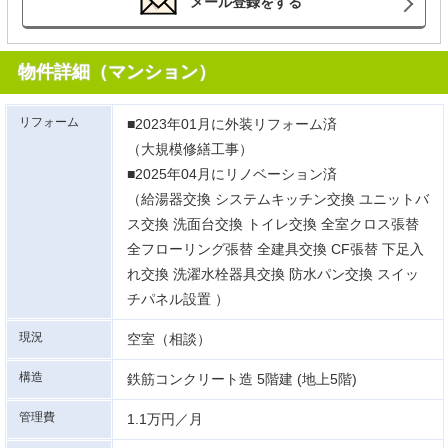
メール登録をする
物件詳細（マンション）
リフォーム
■2023年01月に外装リフォーム済
（大規模修繕工事）
■2025年04月にリノベーション済
（給湯器交換 システムキッチン交換 ユニットバ
ス交換 洗面台交換 トイレ交換 全室クロス張替
全フローリング張替 全建具交換 CF張替 下足入
れ交換 洗濯水栓器具交換 防水パン交換 スイッ
チパネル設置 ）
現況
空室（相談）
構造
鉄筋コンクリート造 5階建 (地上5階)
管理費
1.1万円／月