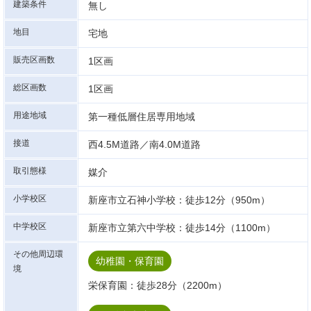
建築条件
無し
地目
宅地
販売区画数
1区画
総区画数
1区画
用途地域
第一種低層住居専用地域
接道
西4.5M道路／南4.0M道路
取引態様
媒介
小学校区
新座市立石神小学校：徒歩12分（950m）
中学校区
新座市立第六中学校：徒歩14分（1100m）
その他周辺環
幼稚園・保育園
境
栄保育園：徒歩28分（2200m）