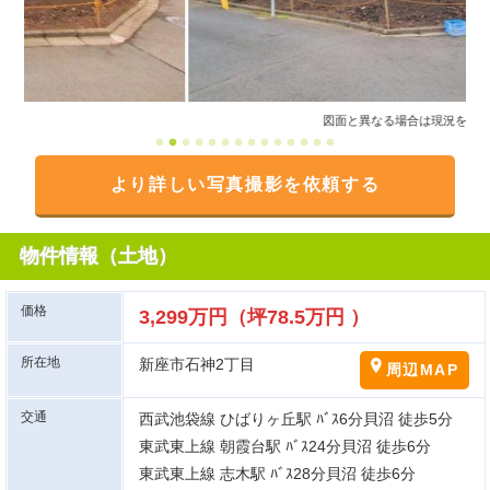
図面と異なる場合は現況を優先
より詳しい写真撮影を依頼する
物件情報（土地）
価格
3,299万円（坪78.5万円 ）
所在地
新座市石神2丁目
周辺MAP
交通
西武池袋線 ひばりヶ丘駅 ﾊﾞｽ6分貝沼 徒歩5分
東武東上線 朝霞台駅 ﾊﾞｽ24分貝沼 徒歩6分
東武東上線 志木駅 ﾊﾞｽ28分貝沼 徒歩6分