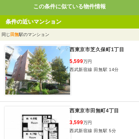
この条件に似ている物件情報
条件の近いマンション
同じ
田無
駅のマンション
西東京市芝久保町1丁目
5,599
万円
西武新宿線 田無駅 14分
西東京市田無町4丁目
3,599
万円
西武新宿線 田無駅 5分