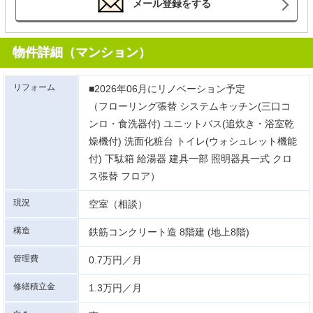
メール登録をする
物件詳細（マンション）
リフォーム
■2026年06月にリノベーション予定
（フローリング張替 システムキッチン(三口コ
ンロ・食洗器付) ユニットバス(追炊き・浴室乾
燥機付) 洗面化粧台 トイレ(ウォシュレット機能
付) 下駄箱 給湯器 建具一部 照明器具一式 クロ
ス張替 フロア）
現況
空室（相談）
構造
鉄筋コンクリート造 8階建 (地上8階)
管理費
0.7万円／月
修繕積立金
1.3万円／月