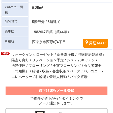
バルコニー面
9.25m²
積
階/階建て
5階部分 / 8階建て
築年数
1982年7月築（築44年）
所在地
西東京市西原町4丁目
周辺MAP
ウォークインクローゼット / 食器洗浄機 / 浴室暖房乾燥機 /
陽当り良好 / リノベーション予定 / システムキッチン /
洗浄便座 / フローリング / 全室フローリング / 火災警報器
（報知機） / 給湯 / 収納 / 各室収納スペース / バルコニー /
エレベーター / 駐輪場 / 管理人日勤 / バイク置場
値下げ速報メール登録
当物件が値下がったタイミングで
メール通知をします。