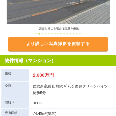
図面と異なる場合は現況を優先
より詳しい写真撮影を依頼する
物件情報（マンション）
価格
2,680万円
交通
西武新宿線 田無駅 ﾊﾞｽ5分西原グリーンハイツ
徒歩5分
間取り
3LDK
専有面積
74.49m²(壁芯)