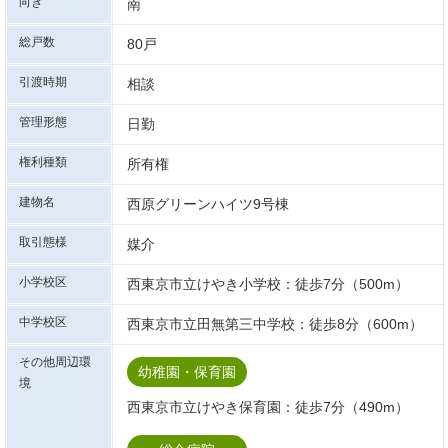
向き
南
総戸数
80戸
引渡時期
相談
管理形態
日勤
権利種類
所有権
建物名
西原グリーンハイツ9号棟
取引態様
媒介
小学校区
西東京市立けやき小学校：徒歩7分（500m）
中学校区
西東京市立田無第三中学校：徒歩8分（600m）
その他周辺環
幼稚園・保育園
境
西東京市立けやき保育園：徒歩7分（490m）