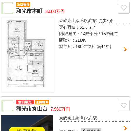
和光市本町
3,600万円
東武東上線 和光市駅
徒歩9分
専有面積：
61.64m²
階/階建て：
14階部分 / 15階建て
間取り：
2LDK
築年月：1982年2月(築44年)
和光市丸山台
7,980万円
東武東上線 和光市駅