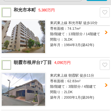
和光市本町
5,380万円
東武東上線 和光市駅
徒歩10分
専有面積：
74.17m²
階/階建て：
13階部分 / 14階建て
間取り：
3LDK
築年月：1984年3月(築42年)
朝霞市根岸台7丁目
4,090万円
東武東上線 朝霞駅
徒歩11分
専有面積：
62.83m²
階/階建て：
3階部分 / 4階建て
間取り：
2LDK
築年月：2000年1月(築26年)