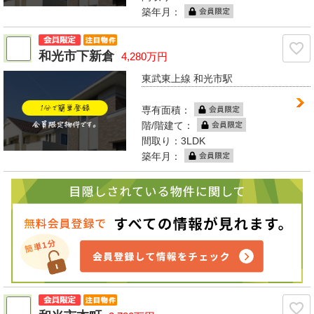
築年月：
和光市下新倉
4,280万円
東武東上線 和光市駅
専有面積：
階/階建て：
間取り：3LDK
築年月：