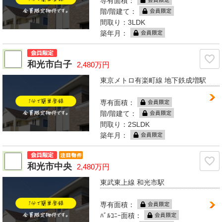
専有面積：
階/階建て：
間取り：3LDK
築年月：
和光市白子
2,480万円
東京メトロ有楽町線 地下鉄成増駅
専有面積：
階/階建て：
間取り：2SLDK
築年月：
和光市中央
2,480万円
東武東上線 和光市駅
専有面積：
ﾊﾞﾙｺﾆｰ面積：