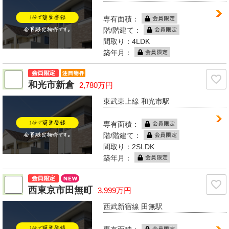
専有面積：
階/階建て：
間取り：4LDK
築年月：
和光市新倉
2,780万円
東武東上線 和光市駅
専有面積：
階/階建て：
間取り：2SLDK
築年月：
西東京市田無町
3,999万円
西武新宿線 田無駅