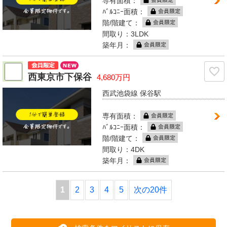
専有面積：
ﾊﾞﾙｺﾆｰ面積：
階/階建て：
間取り：3LDK
築年月：
西東京市下保谷
4,680万円
西武池袋線 保谷駅
専有面積：
ﾊﾞﾙｺﾆｰ面積：
階/階建て：
間取り：4DK
築年月：
1
2
3
4
5
次の20件