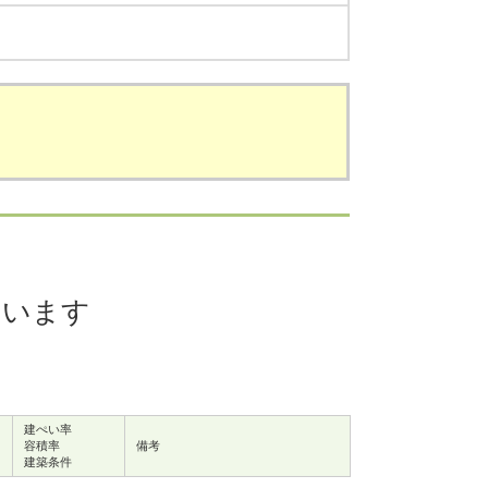
ています
建ぺい率
容積率
備考
建築条件