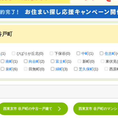
谷戸町
丘
(1)
ひばりが丘北
(0)
下保谷
(0)
中町
(1)
住吉町
(
南町
(1)
向台町
(2)
富士町
(1)
新町
(0)
東伏見
泉町
(6)
田無町
(0)
緑町
(3)
芝久保町
(1)
西原
西東京市 谷戸町の中古一戸建て
西東京市 谷戸町のマンシ