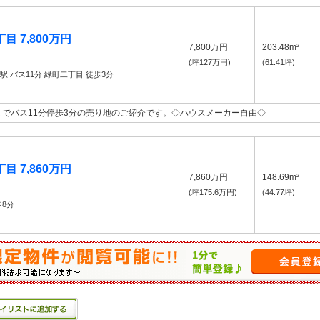
 7,800万円
7,800万円
203.48m²
(坪127万円)
(61.41坪)
丘駅
バス11分 緑町二丁目 徒歩3分
でバス11分停歩3分の売り地のご紹介です。◇ハウスメーカー自由◇
 7,860万円
7,860万円
148.69m²
(坪175.6万円)
(44.77坪)
8分