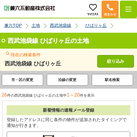
兼六TOP
土地
西武池袋線
ひばりヶ丘
西武池袋線 ひばりヶ丘の土地
現在の検索条件
絞り込み
西武池袋線 ひばりヶ丘
市・区の変更
沿線の変更
駅名検索
26
1～20
件の西武池袋線 ひばりヶ丘の土地中
件を表示
新着情報の速報メール登録
登録したアドレスに同じ条件の物件が追加されたタイミングで
通知が行きます。