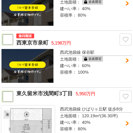
土地面積：
建ぺい率：
40%
容積率：
80%
西東京市泉町
5,198万円
西武池袋線 保谷駅
土地面積：
建ぺい率：
60%
容積率：
100%
東久留米市浅間町3丁目
5,950万円
西武池袋線 ひばりヶ丘駅
徒歩8分
土地面積：
120.19m²(36.30坪)
建ぺい率：
40%
容積率：
80%