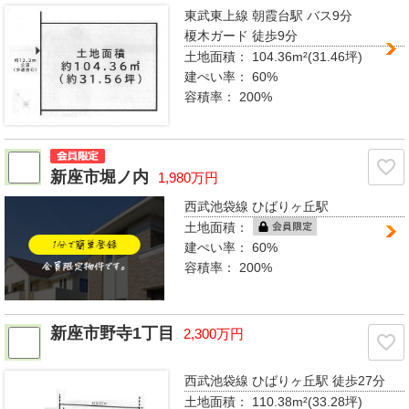
東武東上線 朝霞台駅
バス9分
榎木ガード 徒歩9分
土地面積：
104.36m²(31.46坪)
建ぺい率：
60%
容積率：
200%
新座市堀ノ内
1,980万円
西武池袋線 ひばりヶ丘駅
土地面積：
建ぺい率：
60%
容積率：
200%
新座市野寺1丁目
2,300万円
西武池袋線 ひばりヶ丘駅
徒歩27分
土地面積：
110.38m²(33.28坪)