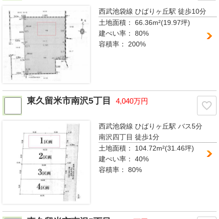
西武池袋線 ひばりヶ丘駅
徒歩10分
土地面積：
66.36m²(19.97坪)
建ぺい率：
80%
容積率：
200%
東久留米市南沢5丁目
4,040万円
西武池袋線 ひばりヶ丘駅
バス5分
南沢四丁目 徒歩1分
土地面積：
104.72m²(31.46坪)
建ぺい率：
40%
容積率：
80%