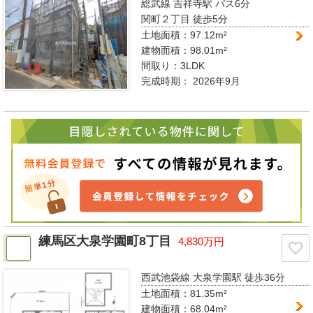
総武線 吉祥寺駅
バス6分
関町２丁目 徒歩5分
土地面積：97.12m²
建物面積：98.01m²
間取り：
3LDK
完成時期：
2026年9月
練馬区大泉学園町8丁目
4,830万円
西武池袋線 大泉学園駅
徒歩36分
土地面積：81.35m²
建物面積：68.04m²