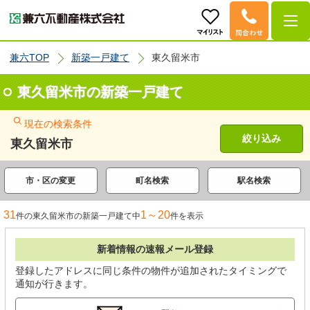
兼六TOP
新築一戸建て
東久留米市
東久留米市の新築一戸建て
現在の検索条件
絞り込み
東久留米市
市・区の変更
町名検索
駅名検索
31
1～20
件の東久留米市の新築一戸建て中
件を表示
新着情報の速報メール登録
登録したアドレスに同じ条件の物件が追加されたタイミングで
通知が行きます。