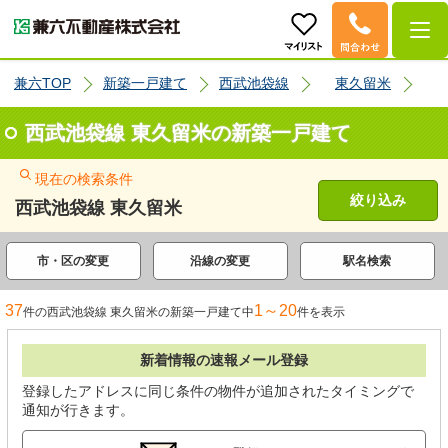
兼六TOP
新築一戸建て
西武池袋線
東久留米
西武池袋線 東久留米の新築一戸建て
現在の検索条件
絞り込み
西武池袋線 東久留米
市・区の変更
沿線の変更
駅名検索
37
1～20
件の西武池袋線 東久留米の新築一戸建て中
件を表示
新着情報の速報メール登録
登録したアドレスに同じ条件の物件が追加されたタイミングで
通知が行きます。