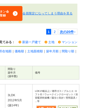
タン会
会員限定になってしまう理由を見る
登録
1
2
次の20件
>
見てみる：
新築一戸建て
土地
マンション
所在地順
｜
価格順
｜
土地面積順
｜
築年月順
｜
間取り順
｜
間取り
築年月
備考
(築年数)
LDK15帖以上 / 都市ガス / グルニエ･ロ
フト付 / ウォークインクローゼット / 浴
3LDK
室暖房乾燥機 / 陽当り良好 / 照明器具 /
2012年5月
...等
(築14年)