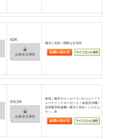
5DK
陽当り良好 / 閑静な住宅街
角地 / 都市ガス / ルーフバルコニー / ウ
4SLDK
ォークインクローゼット / 食器洗浄機 /
浴室暖房乾燥機 / 陽当り良好 / システム
キッ...等