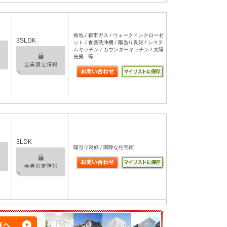
角地 / 都市ガス / ウォークインクローゼ
3SLDK
ット / 食器洗浄機 / 陽当り良好 / システ
ムキッチン / カウンターキッチン / 太陽
光発...等
3LDK
陽当り良好 / 閑静な住宅街