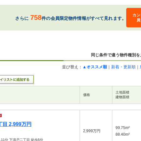
カン
758
さらに
件の会員限定物件情報がすべて見れます。
員
同じ条件で違う物件種別を
並び替え：
▲オススメ順
｜
新着・更新順
｜
土地面積
価格
建物面積
 2,999万円
99.75m²
2,999万円
88.40m²
11分 下清戸二丁目 徒歩5分