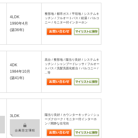
整形地 / 都市ガス / 平坦地 / システムキ
4LDK
ッチン / フルオートバス / 給湯 / バルコ
ニー / モニター付インターホン
1990年4月
(築36年)
高台 / 整形地 / 陽当り良好 / システムキ
ッチン / シャンプードレッサ / フルオー
4DK
トバス / 洗髪洗面化粧台 / バルコニー /
1984年10月
...等
(築41年)
陽当り良好 / カウンターキッチン / シュ
3LDK
ーズクローク / モニター付インターホ
ン / 閑静な住宅街