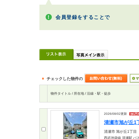
会員登録をすることで
チェックした物件の
物件タイトル / 所在地 / 沿線・駅・徒歩
2026/08/02
更新
清瀬市旭が丘1丁目
清瀬市
旭が丘1丁目
西武池袋線 清瀬駅
バス