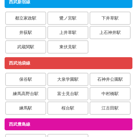
西武新宿線
都立家政駅
鷺ノ宮駅
下井草駅
井荻駅
上井草駅
上石神井駅
武蔵関駅
東伏見駅
西武池袋線
保谷駅
大泉学園駅
石神井公園駅
練馬高野台駅
富士見台駅
中村橋駅
練馬駅
桜台駅
江古田駅
西武豊島線