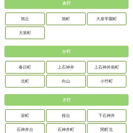
あ行
旭丘
旭町
大泉学園町
大泉町
か行
春日町
上石神井
上石神井南町
北町
向山
小竹町
さ行
栄町
桜台
下石神井
石神井台
石神井町
関町北