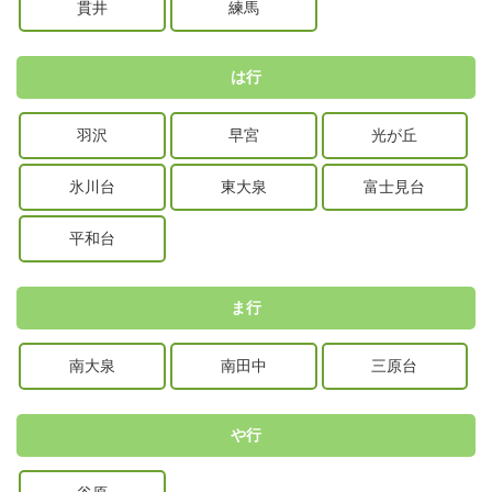
貫井
練馬
は行
羽沢
早宮
光が丘
氷川台
東大泉
富士見台
平和台
ま行
南大泉
南田中
三原台
や行