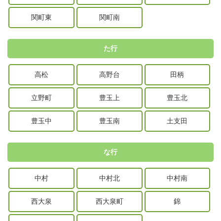
関町東
関町南
た行
高松
高野台
田柄
立野町
豊玉上
豊玉北
豊玉中
豊玉南
土支田
な行
中村
中村北
中村南
西大泉
西大泉町
錦