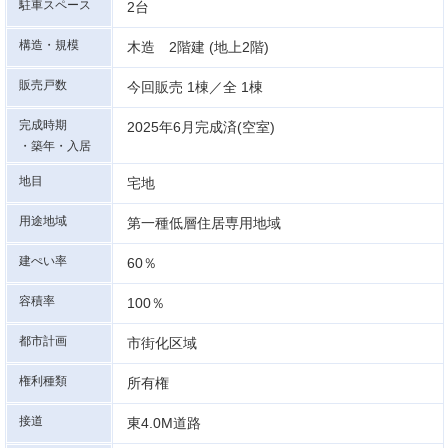
駐車スペース
2台
構造・規模
木造 2階建 (地上2階)
販売戸数
今回販売 1棟／全 1棟
完成時期
2025年6月完成済(空室)
・築年・入居
地目
宅地
用途地域
第一種低層住居専用地域
建ぺい率
60％
容積率
100％
都市計画
市街化区域
権利種類
所有権
接道
東4.0M道路