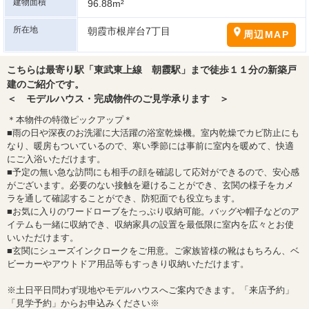
建物面積
96.88m²
所在地
朝霞市根岸台7丁目
周辺MAP
こちらは最寄り駅「東武東上線 朝霞駅」まで徒歩１１分の新築戸
建のご紹介です。
＜ モデルハウス・完成物件のご見学承ります ＞
＊本物件の特徴ピックアップ＊
■雨の日や深夜のお洗濯に大活躍の浴室乾燥機。室内乾燥でカビ防止にも
なり、暖房もついているので、寒い季節には事前に室内を暖めて、快適
にご入浴いただけます。
■予定の無い急な訪問にも相手の顔を確認して応対ができるので、安心感
がございます。必要のない接触を避けることができ、玄関の様子をカメ
ラを通して確認することができ、防犯面でも役立ちます。
■お気に入りのワードローブをたっぷり収納可能。バッグや帽子などのア
イテムも一緒に収納でき、収納家具の設置を最低限に室内を広々とお使
いいただけます。
■玄関にシューズインクロークをご用意。ご家族皆様の靴はもちろん、ベ
ビーカーやアウトドア用品等もすっきり収納いただけます。
※土日平日問わず現地やモデルハウスへご案内できます。「来店予約」
「見学予約」からお申込みください※