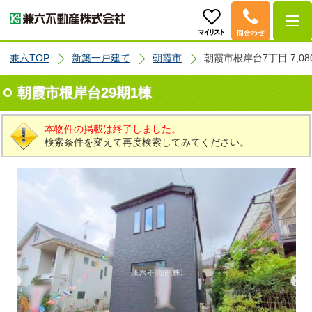
兼六TOP
新築一戸建て
朝霞市
朝霞市根岸台7丁目 7,08
朝霞市根岸台29期1棟
本物件の掲載は終了しました。
検索条件を変えて再度検索してみてください。