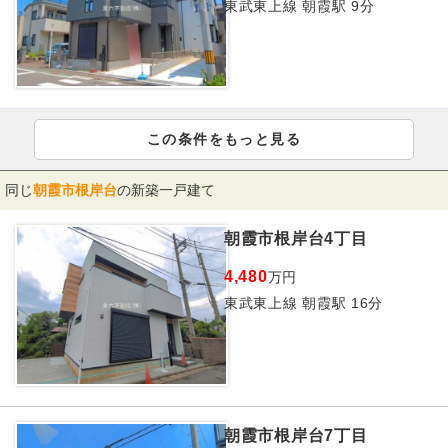
東武東上線 朝霞駅 9分
この条件をもっと見る
同じ
朝霞市根岸台
の新築一戸建て
朝霞市根岸台4丁目
4,480
万円
東武東上線 朝霞駅 16分
朝霞市根岸台7丁目