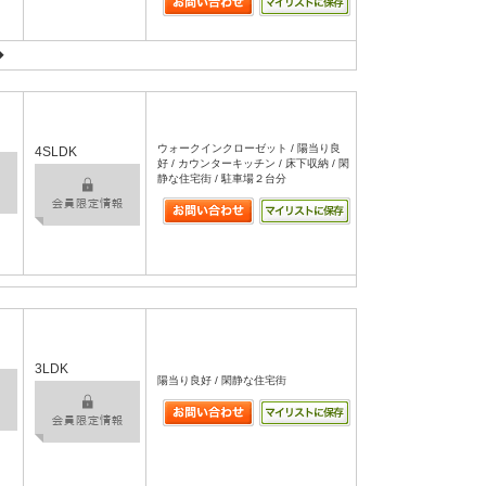
◆
ウォークインクローゼット / 陽当り良
4SLDK
好 / カウンターキッチン / 床下収納 / 閑
静な住宅街 / 駐車場２台分
3LDK
陽当り良好 / 閑静な住宅街