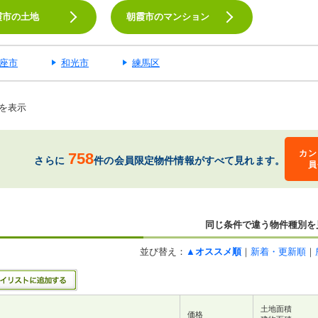
霞市の土地
朝霞市のマンション
座市
和光市
練馬区
を表示
カン
758
さらに
件の会員限定物件情報がすべて見れます。
員
同じ条件で違う物件種別を
並び替え：
▲オススメ順
｜
新着・更新順
｜
土地面積
価格