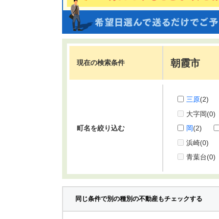
朝霞市
現在の検索条件
三原
(2)
大字岡
(0)
町名を絞り込む
岡
(2)
浜崎
(0)
青葉台
(0)
同じ条件で別の種別の不動産もチェックする