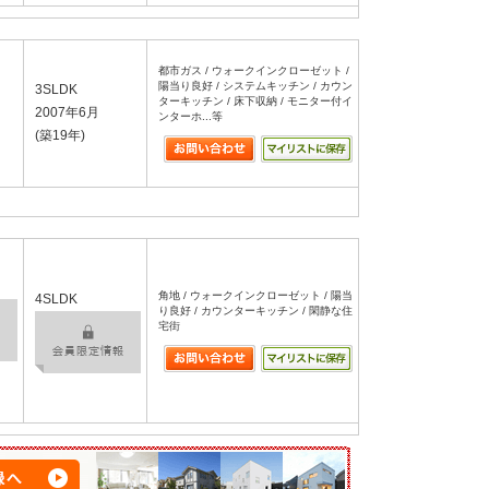
都市ガス / ウォークインクローゼット /
陽当り良好 / システムキッチン / カウン
3SLDK
ターキッチン / 床下収納 / モニター付イ
2007年6月
ンターホ...等
(築19年)
角地 / ウォークインクローゼット / 陽当
4SLDK
り良好 / カウンターキッチン / 閑静な住
宅街