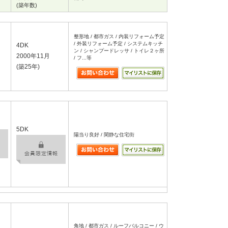
(築年数)
整形地 / 都市ガス / 内装リフォーム予定
/ 外装リフォーム予定 / システムキッチ
4DK
ン / シャンプードレッサ / トイレ２ヶ所
2000年11月
/ フ...等
(築25年)
5DK
陽当り良好 / 閑静な住宅街
角地 / 都市ガス / ルーフバルコニー / ウ