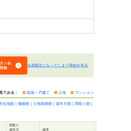
タン会
会員限定になってしまう理由を見る
登録
見てみる：
新築一戸建て
土地
マンション
所在地順
｜
価格順
｜
土地面積順
｜
築年月順
｜
間取り順
｜
間取り
築年月
備考