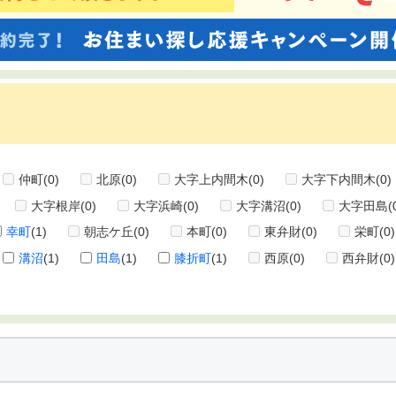
仲町
(0)
北原
(0)
大字上内間木
(0)
大字下内間木
(0)
大字根岸
(0)
大字浜崎
(0)
大字溝沼
(0)
大字田島
(
幸町
(1)
朝志ケ丘
(0)
本町
(0)
東弁財
(0)
栄町
(0)
溝沼
(1)
田島
(1)
膝折町
(1)
西原
(0)
西弁財
(0)