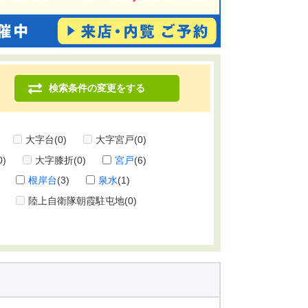
検索条件の変更をする
大字台
(0)
大字宮戸
(0)
0)
大字膝折
(0)
宮戸
(6)
根岸台
(3)
泉水
(1)
陸上自衛隊朝霞駐屯地
(0)