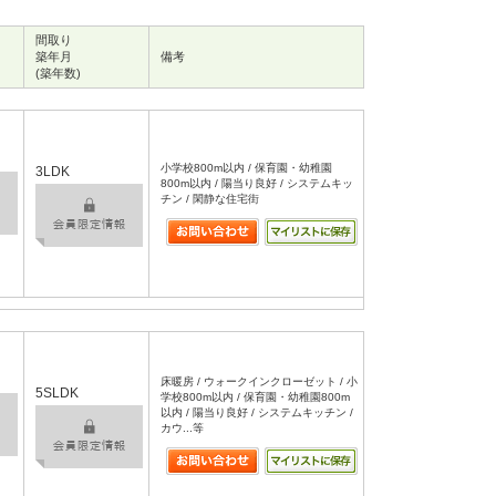
間取り
築年月
備考
(築年数)
小学校800m以内 / 保育園・幼稚園
3LDK
800m以内 / 陽当り良好 / システムキッ
チン / 閑静な住宅街
床暖房 / ウォークインクローゼット / 小
5SLDK
学校800m以内 / 保育園・幼稚園800m
以内 / 陽当り良好 / システムキッチン /
カウ...等