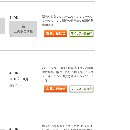
陽当り良好 / システムキッチン / カウン
4LDK
ターキッチン / 閑静な住宅街 / 低層住居
専用地域
バリアフリー仕様 / 食器洗浄機 / 浴室暖
房乾燥機 / 陽当り良好 / 照明器具 / シス
4LDK
テムキッチン / 追焚き給湯 / シャワー /
2018年10月
...等
(築7年)
整形地 / 都市ガス / グルニエ･ロフト付
4LDK