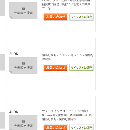
/ バリアフリー仕様 / 浴室暖房乾燥機 /
始発駅 / 陽当り良好 / 平坦地 / 内装リ
フ...等
2LDK
陽当り良好 / システムキッチン / 閑静な
住宅街
ウォークインクローゼット / 小学校
4LDK
800m以内 / 保育園・幼稚園800m以内 /
陽当り良好 / 閑静な住宅街