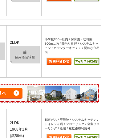
小学校800m以内 / 保育園・幼稚園
2LDK
800m以内 / 陽当り良好 / システムキッ
チン / カウンターキッチン / 閑静な住宅
街
都市ガス / 平坦地 / システムキッチン /
2LDK
トイレ２ヶ所 / フローリング / 全室フロ
ーリング / 給湯 / 複数路線利用可
1968年1月
(築58年)