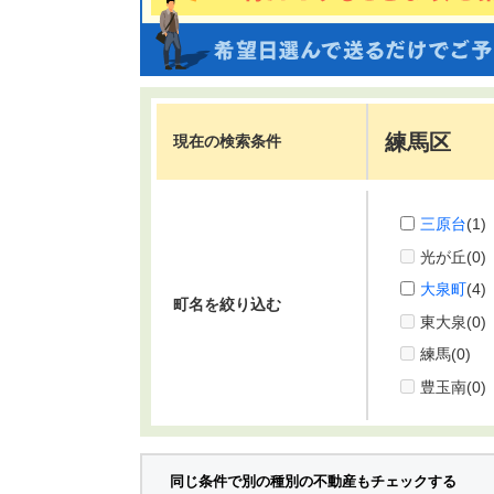
練馬区
現在の検索条件
三原台
(1)
光が丘
(0)
大泉町
(4)
町名を絞り込む
東大泉
(0)
練馬
(0)
豊玉南
(0)
同じ条件で別の種別の不動産もチェックする