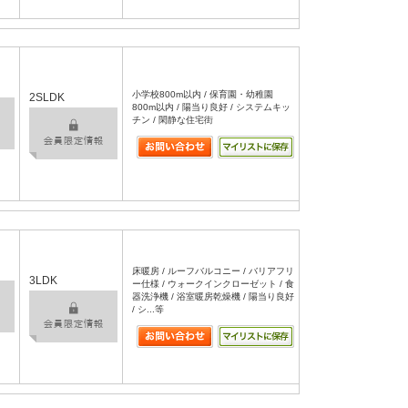
小学校800m以内 / 保育園・幼稚園
2SLDK
800m以内 / 陽当り良好 / システムキッ
チン / 閑静な住宅街
床暖房 / ルーフバルコニー / バリアフリ
3LDK
ー仕様 / ウォークインクローゼット / 食
器洗浄機 / 浴室暖房乾燥機 / 陽当り良好
/ シ...等