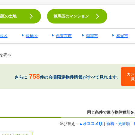
馬区の土地
練馬区のマンション
並区
板橋区
西東京市
朝霞市
和光市
を表示
カン
758
さらに
件の会員限定物件情報がすべて見れます。
員
同じ条件で違う物件種別を
並び替え：
▲オススメ順
｜
新着・更新順
｜