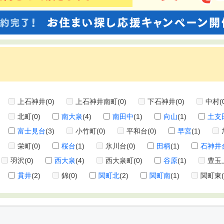
上石神井
(0)
上石神井南町
(0)
下石神井
(0)
中村
(
北町
(0)
南大泉
(4)
南田中
(1)
向山
(1)
土支
富士見台
(3)
小竹町
(0)
平和台
(0)
早宮
(1)
栄町
(0)
桜台
(1)
氷川台
(0)
田柄
(1)
石神井
羽沢
(0)
西大泉
(4)
西大泉町
(0)
谷原
(1)
豊玉
貫井
(2)
錦
(0)
関町北
(2)
関町南
(1)
関町東