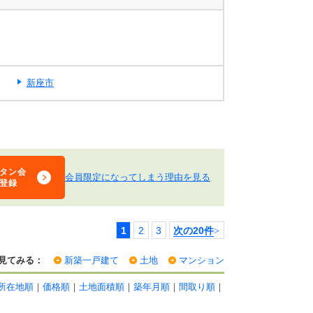
新座市
タン会
会員限定になってしまう理由を見る
登録
1
2
3
次の20件
>
見てみる：
新築一戸建て
土地
マンション
所在地順
｜
価格順
｜
土地面積順
｜
築年月順
｜
間取り順
｜