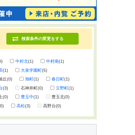
検索条件の変更をする
0)
中村北
(1)
中村南
(1)
田
(1)
大泉学園町
(5)
旭丘
(0)
旭町
(1)
春日町
(1)
台
(3)
石神井町
(0)
立野町
(1)
上
(0)
豊玉中
(1)
豊玉北
(0)
(0)
高松
(3)
高野台
(0)