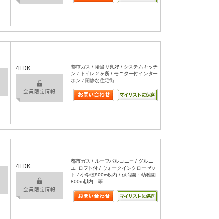
都市ガス / 陽当り良好 / システムキッチ
4LDK
ン / トイレ２ヶ所 / モニター付インター
ホン / 閑静な住宅街
都市ガス / ルーフバルコニー / グルニ
4LDK
エ･ロフト付 / ウォークインクローゼッ
ト / 小学校800m以内 / 保育園・幼稚園
800m以内...等