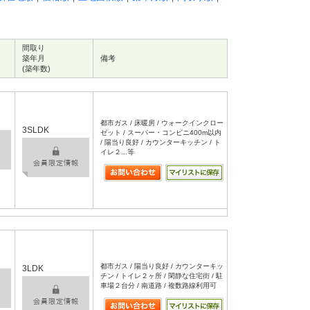
間取り
築年月
備考
(築年数)
都市ガス / 床暖房 / ウォークインクロー
3SLDK
ゼット / スーパー・コンビニ400m以内
/ 陽当り良好 / カウンターキッチン / ト
イレ２...等
都市ガス / 陽当り良好 / カウンターキッ
3LDK
チン / トイレ２ヶ所 / 閑静な住宅街 / 駐
車場２台分 / 南道路 / 複数路線利用可