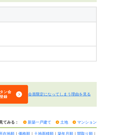
タン会
会員限定になってしまう理由を見る
登録
見てみる：
新築一戸建て
土地
マンション
所在地順
｜
価格順
｜
土地面積順
｜
築年月順
｜
間取り順
｜