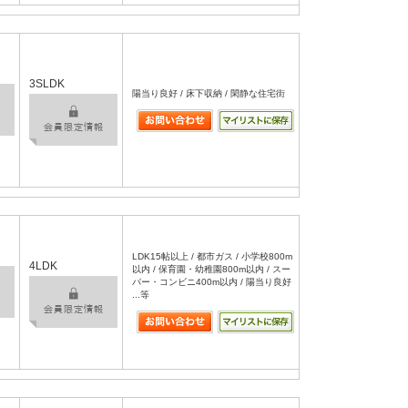
3SLDK
陽当り良好 / 床下収納 / 閑静な住宅街
LDK15帖以上 / 都市ガス / 小学校800m
4LDK
以内 / 保育園・幼稚園800m以内 / スー
パー・コンビニ400m以内 / 陽当り良好
...等