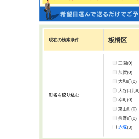
板橋区
現在の検索条件
三園
(0)
加賀
(0)
大和町
(0)
大谷口北
町名を絞り込む
幸町
(0)
東山町
(0)
熊野町
(0)
赤塚
(3)