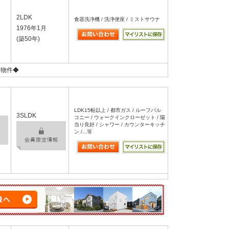
2LDK
食器洗浄機 / 洗浄便座 / ミストサウナ
1976年1月
(築50年)
ム物件◆
LDK15帖以上 / 都市ガス / ルーフバル
3SLDK
コニー / ウォークインクローゼット / 陽
当り良好 / シャワー / カウンターキッチ
ン /...等