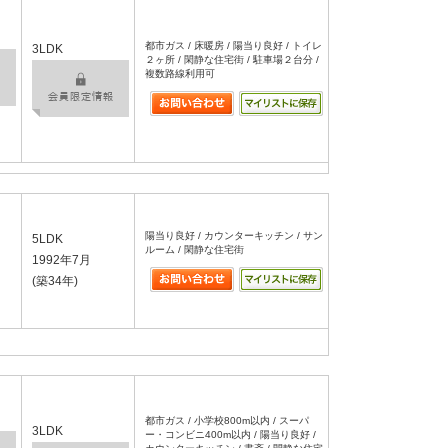
都市ガス / 床暖房 / 陽当り良好 / トイレ
3LDK
２ヶ所 / 閑静な住宅街 / 駐車場２台分 /
複数路線利用可
陽当り良好 / カウンターキッチン / サン
5LDK
ルーム / 閑静な住宅街
1992年7月
(築34年)
都市ガス / 小学校800m以内 / スーパ
3LDK
ー・コンビニ400m以内 / 陽当り良好 /