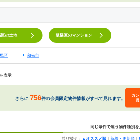
橋区の土地
板橋区のマンション
馬区
和光市
を表示
カン
756
さらに
件の会員限定物件情報がすべて見れます。
員
同じ条件で違う物件種別を
並び替え：
▲オススメ順
｜
新着・更新順
｜