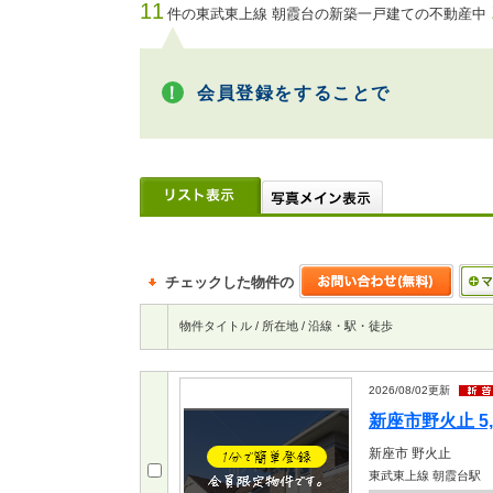
11
件の東武東上線 朝霞台の新築一戸建ての不動産中
会員登録をすることで
チェックした物件の
物件タイトル / 所在地 / 沿線・駅・徒歩
2026/08/02
更新
新座市野火止 5,
新座市
野火止
東武東上線 朝霞台駅