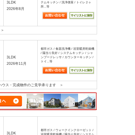
3LDK
テムキッチン / 洗浄便座 / トイレ２ヶ
所...等
2026年8月
 ＞
都市ガス / 食器洗浄機 / 浴室暖房乾燥機
/ 陽当り良好 / システムキッチン / シャ
3LDK
ンプードレッサ / カウンターキッチン /
トイ...等
2026年11月
ルハウス・完成物件のご見学承ります ＞
都市ガス / ウォークインクローゼット /
3LDK
浴室暖房乾燥機 / 陽当り良好 / システム