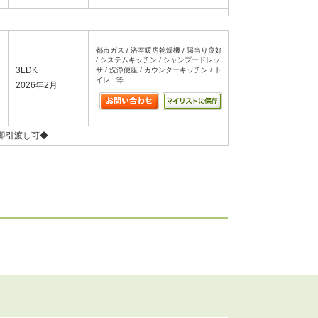
都市ガス / 浴室暖房乾燥機 / 陽当り良好
/ システムキッチン / シャンプードレッ
3LDK
サ / 洗浄便座 / カウンターキッチン / ト
イレ...等
2026年2月
即引渡し可◆