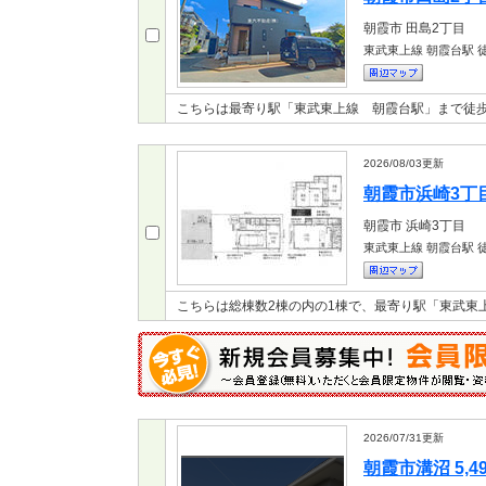
朝霞市
田島2丁目
東武東上線 朝霞台駅
徒
こちらは最寄り駅「東武東上線 朝霞台駅」まで徒歩
2026/08/03
更新
朝霞市浜崎3丁目 
朝霞市
浜崎3丁目
東武東上線 朝霞台駅
徒
こちらは総棟数2棟の内の1棟で、最寄り駅「東武東
2026/07/31
更新
朝霞市溝沼 5,4