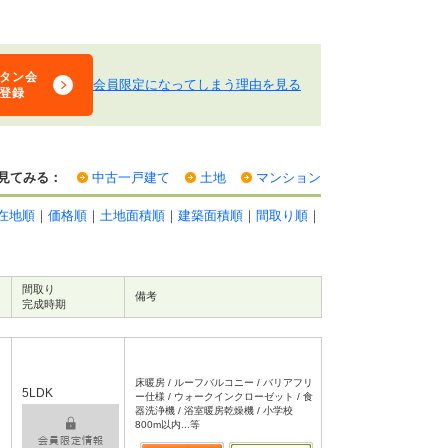
タン会
会員限定になってしまう理由を見る
登録
見てみる：
中古一戸建て
土地
マンション
在地順
｜
価格順
｜
土地面積順
｜
建築面積順
｜
間取り順
｜
間取り
備考
完成時期
床暖房 / ルーフバルコニー / バリアフリ
5LDK
ー仕様 / ウォークインクローゼット / 食
器洗浄機 / 浴室暖房乾燥機 / 小学校
800m以内...等