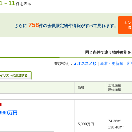
1～11
件を表示
カン
758
さらに
件の会員限定物件情報がすべて見れます。
員
同じ条件で違う物件種別を
並び替え：
▲オススメ順
｜
新着・更新順
｜
所
土地面積
価格
建物面積
990万円
74.36m²
5,990万円
138.48m²