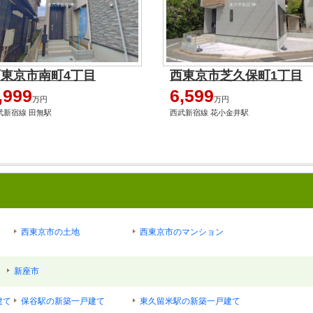
西東京市南町4丁目
西東京市芝久保町1丁目
,999
6,599
万円
万円
武新宿線 田無駅
西武新宿線 花小金井駅
西東京市の土地
西東京市のマンション
新座市
建て
保谷駅の新築一戸建て
東久留米駅の新築一戸建て