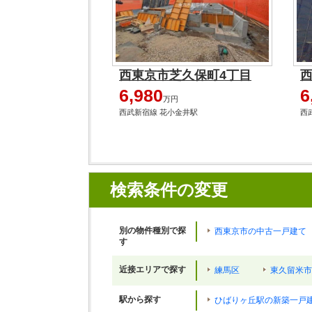
西東京市芝久保町4丁目
6,980
6
万円
西武新宿線 花小金井駅
西
検索条件の変更
別の物件種別で探
西東京市の中古一戸建て
す
近接エリアで探す
練馬区
東久留米市
駅から探す
ひばりヶ丘駅の新築一戸