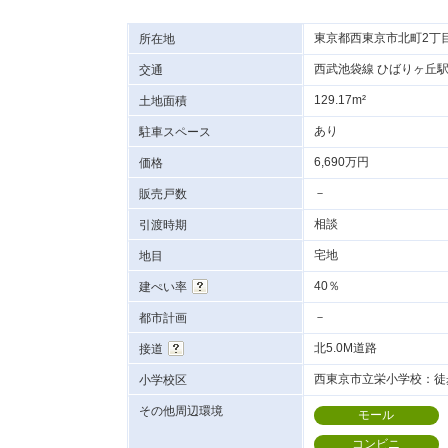
東京都西東京市北町2丁
所在地
西武池袋線 ひばりヶ丘駅
交通
129.17m²
土地面積
あり
駐車スペース
6,690万円
価格
－
販売戸数
相談
引渡時期
宅地
地目
40％
建ぺい率
－
都市計画
北5.0M道路
接道
西東京市立栄小学校：徒歩
小学校区
その他周辺環境
モール
コンビニ