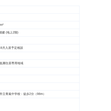
8m²
階建 (地上2階)
5年8月入居予定相談
低層住居専用地域
市立青嵐中学校：徒歩2分（98m）