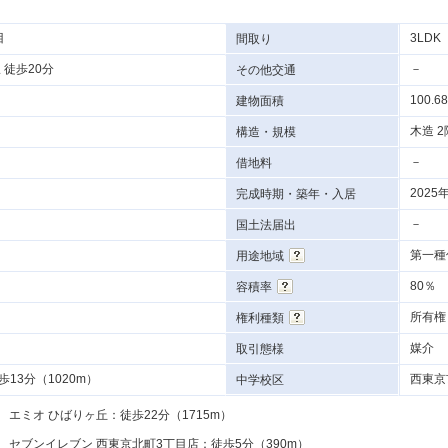
目
3LDK
間取り
 徒歩20分
－
その他交通
100.6
建物面積
木造 2
構造・規模
－
借地料
202
完成時期・築年・入居
－
国土法届出
第一種
用途地域
80％
容積率
所有権
権利種類
媒介
取引態様
13分（1020m）
西東京
中学校区
エミオ ひばりヶ丘：徒歩22分（1715m）
セブンイレブン 西東京北町3丁目店：徒歩5分（390m）