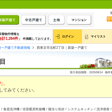
新着物件情報を
ログイン
マイリスト
計1,284件」
件掲載しております。
築一戸建て不動産情報
西東京市北町2丁目｜新築一戸建て
目
取引有効期限：2025/08/14 物件更
た。
してみてください。
食器洗浄機 / 浴室暖房乾燥機 / 陽当り良好 / システムキッチン / 洗浄便座 /