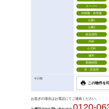
スーパー
幼稚園・保育園
公園1
公園2
総合病院
内科
小児科
歯科
動物病院
市・区役所
その他
この物件を
お急ぎの場合はお電話にてご連絡ください。
0120-06