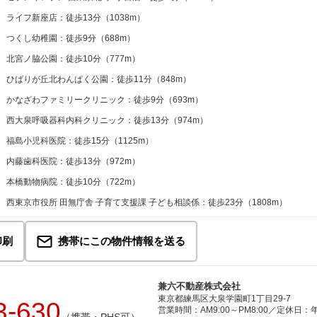
ライフ新座店：徒歩13分（1038m）
つくし幼稚園：徒歩9分（688m）
北宮ノ脇公園：徒歩10分（777m）
ひばりが丘北わんぱく公園：徒歩11分（848m）
かなざわファミリークリニック：徒歩9分（693m）
西大泉呼吸器科内科クリニック：徒歩13分（974m）
福島小児科医院：徒歩15分（1125m）
内藤歯科医院：徒歩13分（972m）
本橋動物病院：徒歩10分（722m）
西東京市役所 田無庁舎 子育て支援課 子ども相談係：徒歩23分（1808m）
印刷
携帯にこの物件情報を送る
兼六不動産株式会社
東京都練馬区大泉学園町1丁目29-7
3-630
営業時間：AM9:00～PM8:00／定休日