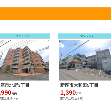
マンション
マンション
座市北野3丁目
新座市大和田5丁目
,990
1,390
万円
万円
武東上線 志木駅
東武東上線 志木駅