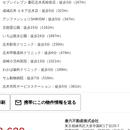
セブンイレブン 慶応志木高校前店：徒歩3分（167m）
成城石井 エキア志木店：徒歩5分（322m）
アンファンシェリSHIKISM：徒歩5分（347m）
北朝霞公園：徒歩15分（1162m）
いろは親水公園：徒歩24分（1897m）
志木駅前クリニック：徒歩3分（230m）
志木呼吸器科クリニック：徒歩6分（479m）
岩崎小児科医院：徒歩13分（1021m）
わかば歯科クリニック：徒歩3分（189m）
サム動物病院：徒歩7分（516m）
志木市民サービスステーション：徒歩5分（381m）
印刷
携帯にこの物件情報を送る
兼六不動産株式会社
東京都練馬区大泉学園町1丁目29-7