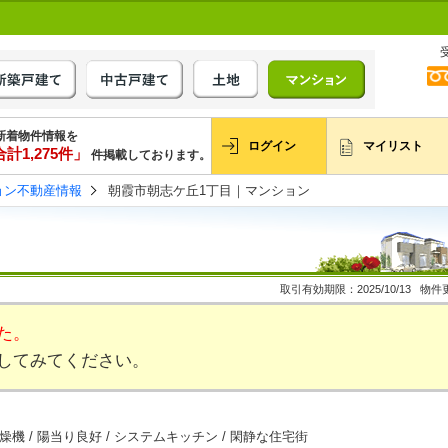
新着物件情報を
ログイン
マイリスト
計1,275件」
件掲載しております。
ョン不動産情報
朝霞市朝志ケ丘1丁目｜マンション
取引有効期限：2025/10/13 物件更
た。
してみてください。
乾燥機 / 陽当り良好 / システムキッチン / 閑静な住宅街