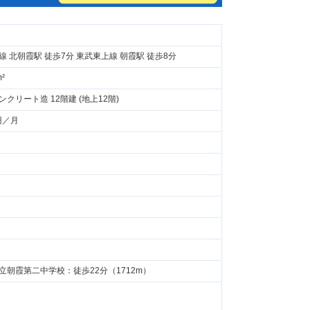
線 北朝霞駅 徒歩7分 東武東上線 朝霞駅 徒歩8分
m²
ンクリート造 12階建 (地上12階)
円／月
立朝霞第二中学校：徒歩22分（1712m）