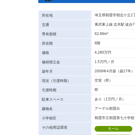
埼玉県朝霞市朝志ケ丘1
所在地
東武東上線 志木駅 徒歩
交通
62.89m²
専有面積
8階
所在階
4,280万円
価格
1.5万円／月
修繕積立金
2009年4月築（築17年）
築年月
空室（即）
現況（引渡時期）
即
引渡時期
あり（1万円／月）
駐車スペース
アーデル朝霞台
建物名
朝霞市立朝霞第七小学校：
小学校区
その他周辺環境
モール