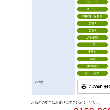
コンビニ
スーパー
幼稚園・保育園
公園1
公園2
総合病院
内科
小児科
歯科
動物病院
市・区役所
その他
この物件を
お急ぎの場合はお電話にてご連絡ください。