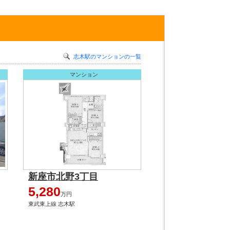
志木駅のマンションの一覧
マンション
新座市北野3丁目
5,280
万円
東武東上線 志木駅