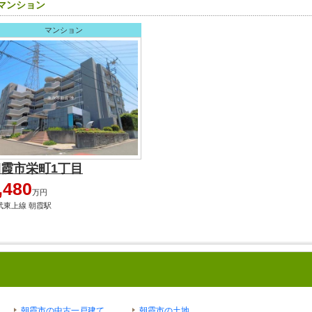
のマンション
マンション
霞市栄町1丁目
,480
万円
武東上線 朝霞駅
朝霞市の中古一戸建て
朝霞市の土地