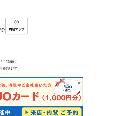
周辺マップ
7分
/ 12階建て
4月築(築17年)