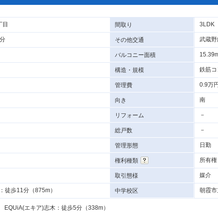
丁目
3LDK
間取り
7分
武蔵野
その他交通
15.39
バルコニー面積
鉄筋コ
構造・規模
0.9万
管理費
南
向き
－
リフォーム
－
総戸数
日勤
管理形態
所有権
権利種類
媒介
取引態様
徒歩11分（875m）
朝霞市
中学校区
EQUiA(エキア)志木：徒歩5分（338m）