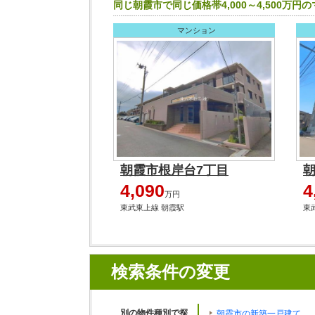
同じ朝霞市で同じ価格帯4,000～4,500万円
マンション
朝霞市根岸台7丁目
朝
4,090
4
万円
東武東上線 朝霞駅
東
検索条件の変更
別の物件種別で探
朝霞市の新築一戸建て