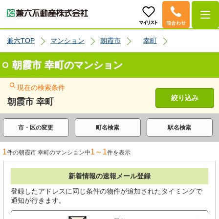
兼六TOP
マンション
朝霞市
幸町
朝霞市 幸町のマンション
現在の検索条件
絞り込み
朝霞市 幸町
市・区の変更
町名検索
駅名検索
1
1～1
件の朝霞市 幸町のマンション中
件を表示
新着情報の速報メール登録
登録したアドレスに同じ条件の物件が追加されたタイミングで
通知が行きます。