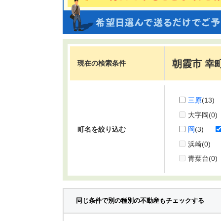
朝霞市 幸
現在の検索条件
三原
(13)
大字岡
(0)
町名を絞り込む
岡
(3)
浜崎
(0)
青葉台
(0)
同じ条件で別の種別の不動産もチェックする