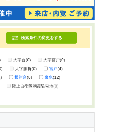
検索条件の変更をする
)
大字台
(0)
大字宮戸
(0)
0)
大字膝折
(0)
宮戸
(4)
2)
根岸台
(8)
泉水
(12)
陸上自衛隊朝霞駐屯地
(0)