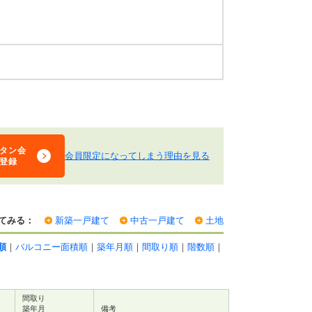
タン会
会員限定になってしまう理由を見る
登録
てみる：
新築一戸建て
中古一戸建て
土地
順
｜
バルコニー面積順
｜
築年月順
｜
間取り順
｜
階数順
｜
間取り
築年月
備考