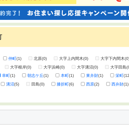
町
仲町
(1)
北原
(0)
大字上内間木
(0)
大字下内間木
(0
大字根岸
(0)
大字浜崎
(0)
大字溝沼
(0)
大字田島
(
幸町
(1)
朝志ケ丘
(1)
本町
(1)
東弁財
(1)
栄町
(1
溝沼
(5)
田島
(0)
膝折町
(6)
西原
(2)
西弁財
(1)