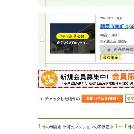
2026/07/30
更新
朝霞市幸町 4,6
朝霞市
幸町
東武東上線 朝霞駅
チェックした物件の
1
1～1
件の朝霞市 幸町のマンションの不動産中
件