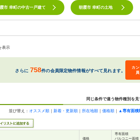
霞市 幸町の中古一戸建て
朝霞市 幸町の土地
を表示
カン
758
さらに
件の会員限定物件情報がすべて見れます。
員
同じ条件で違う物件種別を見
並び替え：
オススメ順
｜
新着・更新順
｜
所在地順
｜
価格順
｜
▲専有面積
専有面積
価格
バルコニー面積