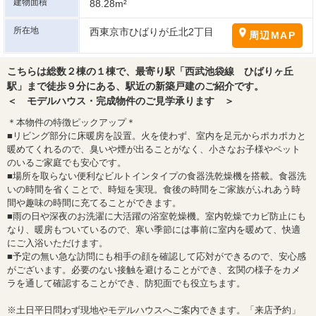
建物面積
88.28m²
所在地
西東京市ひばりが丘北2丁目
周辺MAP
こちらは総数２棟の１棟で、最寄り駅「西武池袋線 ひばりヶ丘
駅」まで徒歩９分にある、駅近の新築戸建のご紹介です。
＜ モデルハウス・完成物件のご見学承ります ＞
＊本物件の特徴ピックアップ＊
■リビング部分に床暖房を設置。火を使わず、室内を足元からポカポカと
暖めてくれるので、臭いや煙が出ることがなく、小さなお子様やペット
のいるご家庭でも安心です。
■場所を取らない便利なビルトインタイプの食器洗乾燥機を搭載。食器洗
いの時間を省くことで、時短を実現。食後の時間をご家族がふれあう時
間や趣味の時間に充てることができます。
■雨の日や深夜のお洗濯に大活躍の浴室乾燥機。室内乾燥でカビ防止にも
なり、暖房もついているので、寒い季節には事前に室内を暖めて、快適
にご入浴いただけます。
■予定の無い急な訪問にも相手の顔を確認して応対ができるので、安心感
がございます。必要のない接触を避けることができ、玄関の様子をカメ
ラを通して確認することができ、防犯面でも役立ちます。
※土日平日問わず現地やモデルハウスへご案内できます。「来店予約」