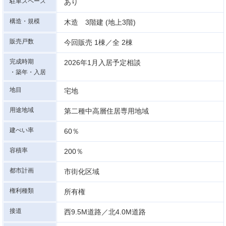
駐車スペース
あり
構造・規模
木造 3階建 (地上3階)
販売戸数
今回販売 1棟／全 2棟
完成時期
2026年1月入居予定相談
・築年・入居
地目
宅地
用途地域
第二種中高層住居専用地域
建ぺい率
60％
容積率
200％
都市計画
市街化区域
権利種類
所有権
接道
西9.5M道路／北4.0M道路