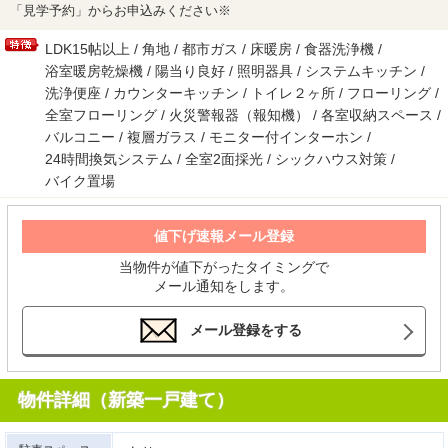
「見学予約」からお申込みください※
LDK15帖以上 / 角地 / 都市ガス / 床暖房 / 食器洗浄機 /
浴室暖房乾燥機 / 陽当り良好 / 照明器具 / システムキッチン /
洗浄便座 / カウンターキッチン / トイレ２ヶ所 / フローリング /
全室フローリング / 火災警報器（報知機） / 各室収納スペース /
バルコニー / 複層ガラス / モニター付インターホン /
24時間換気システム / 全室2面採光 / シックハウス対策 /
バイク置場
値下げ速報メール登録
当物件が値下がったタイミングで
メール通知をします。
メール登録をする
物件詳細（新築一戸建て）