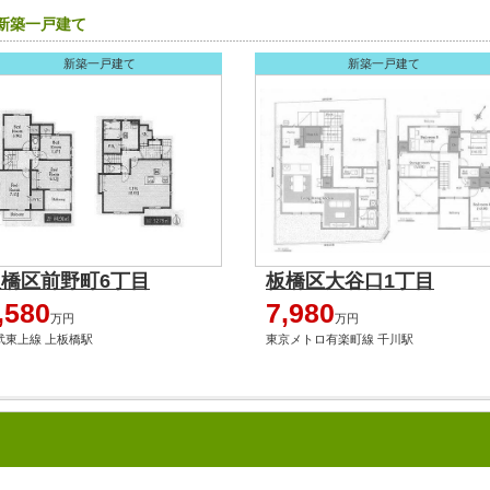
の新築一戸建て
新築一戸建て
新築一戸建て
板橋区前野町6丁目
板橋区大谷口1丁目
,580
7,980
万円
万円
武東上線 上板橋駅
東京メトロ有楽町線 千川駅