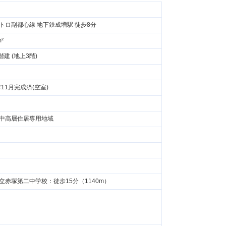
トロ副都心線 地下鉄成増駅 徒歩8分
m²
階建 (地上3階)
年11月完成済(空室)
中高層住居専用地域
立赤塚第二中学校：徒歩15分（1140m）