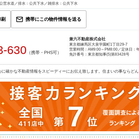
公営水道／排水：公共下水／雑排水：公共下水
印刷
携帯にこの物件情報を送る
兼六不動産株式会社
東京都練馬区大泉学園町1丁目29-7
3-630
営業時間：AM9:00～PM8:00／定休日
（携帯・PHS可）
免許番号：東京都知事(5)第83428号
心に確かな不動産情報をスピーディーにお伝え致します。住まいの事ならどん