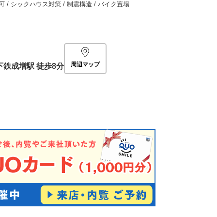
可 / シックハウス対策 / 制震構造 / バイク置場
周辺マップ
下鉄成増駅
徒歩8分