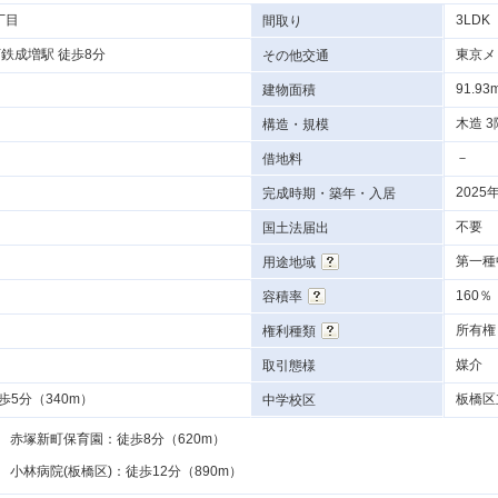
丁目
3LDK
間取り
鉄成増駅 徒歩8分
東京メ
その他交通
91.93
建物面積
木造 3
構造・規模
－
借地料
2025
完成時期・築年・入居
不要
国土法届出
第一種
用途地域
160％
容積率
所有権
権利種類
媒介
取引態様
5分（340m）
板橋区
中学校区
赤塚新町保育園：徒歩8分（620m）
小林病院(板橋区)：徒歩12分（890m）