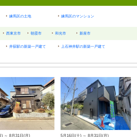
練馬区の土地
練馬区のマンション
西東京市
朝霞市
和光市
新座市
井荻駅の新築一戸建て
上石神井駅の新築一戸建て
) ～ 8月31日(月)
5月16日(土) ～ 8月31日(月)