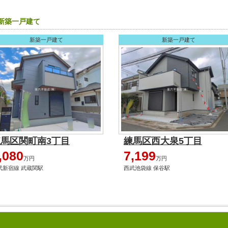
の新築一戸建て
新築一戸建て
新築一戸建て
練馬区関町南3丁目
練馬区西大泉5丁目
,080
7,199
万円
万円
武新宿線 武蔵関駅
西武池袋線 保谷駅