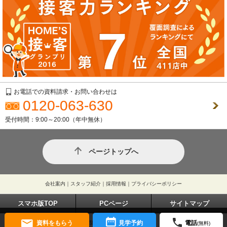
お電話での資料請求・お問い合わせは
0120-063-630
受付時間：9:00～20:00（年中無休）
ページトップへ
会社案内
｜
スタッフ紹介
｜
採用情報
｜
プライバシーポリシー
スマホ版TOP
PCページ
サイトマップ
資料をもらう
見学予約
電話
東京都練馬区大泉学園町1-29-7
(無料)