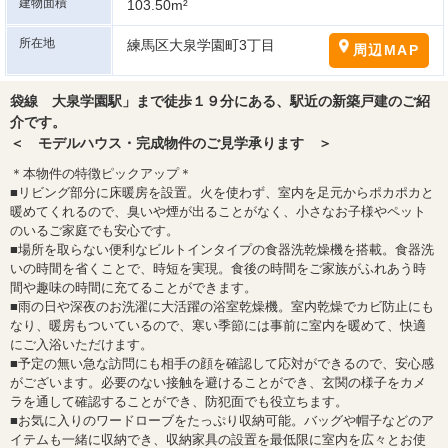
建物面積
103.50m²
所在地
練馬区大泉学園町3丁目
周辺MAP
袋線 大泉学園駅」まで徒歩１９分にある、駅近の新築戸建のご紹
介です。
＜ モデルハウス・完成物件のご見学承ります ＞
＊本物件の特徴ピックアップ＊
■リビング部分に床暖房を設置。火を使わず、室内を足元からポカポカと
暖めてくれるので、臭いや煙が出ることがなく、小さなお子様やペット
のいるご家庭でも安心です。
■場所を取らない便利なビルトインタイプの食器洗乾燥機を搭載。食器洗
いの時間を省くことで、時短を実現。食後の時間をご家族がふれあう時
間や趣味の時間に充てることができます。
■雨の日や深夜のお洗濯に大活躍の浴室乾燥機。室内乾燥でカビ防止にも
なり、暖房もついているので、寒い季節には事前に室内を暖めて、快適
にご入浴いただけます。
■予定の無い急な訪問にも相手の顔を確認して応対ができるので、安心感
がございます。必要のない接触を避けることができ、玄関の様子をカメ
ラを通して確認することができ、防犯面でも役立ちます。
■お気に入りのワードローブをたっぷり収納可能。バッグや帽子などのア
イテムも一緒に収納でき、収納家具の設置を最低限に室内を広々とお使