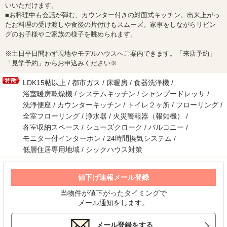
いいただけます。
■お料理中も会話が弾む、カウンター付きの対面式キッチン。出来上がっ
たお料理の受け渡しや食後の片付けもスムーズ。家事をしながらリビン
グのお子様やご家族の様子を眺められます。
※土日平日問わず現地やモデルハウスへご案内できます。「来店予約」
「見学予約」からお申込みください※
LDK15帖以上 / 都市ガス / 床暖房 / 食器洗浄機 /
浴室暖房乾燥機 / システムキッチン / シャンプードレッサ /
洗浄便座 / カウンターキッチン / トイレ２ヶ所 / フローリング /
全室フローリング / 浄水器 / 火災警報器（報知機） /
各室収納スペース / シューズクローク / バルコニー /
モニター付インターホン / 24時間換気システム /
低層住居専用地域 / シックハウス対策
値下げ速報メール登録
当物件が値下がったタイミングで
メール通知をします。
メール登録をする