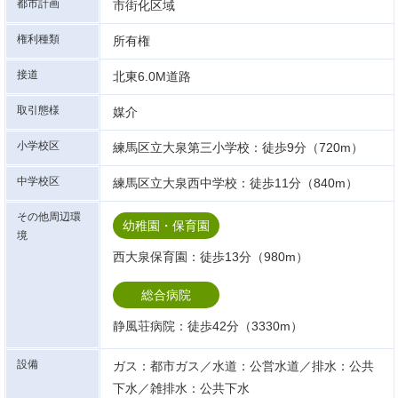
都市計画
市街化区域
権利種類
所有権
接道
北東6.0M道路
取引態様
媒介
小学校区
練馬区立大泉第三小学校：徒歩9分（720m）
中学校区
練馬区立大泉西中学校：徒歩11分（840m）
その他周辺環
幼稚園・保育園
境
西大泉保育園：徒歩13分（980m）
総合病院
静風荘病院：徒歩42分（3330m）
設備
ガス：都市ガス／水道：公営水道／排水：公共
下水／雑排水：公共下水