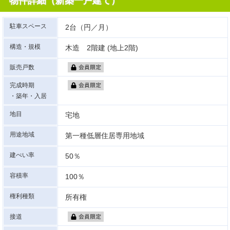
物件詳細（新築一戸建て）
駐車スペース
2台（円／月）
構造・規模
木造 2階建 (地上2階)
販売戸数
完成時期
・築年・入居
地目
宅地
用途地域
第一種低層住居専用地域
建ぺい率
50％
容積率
100％
権利種類
所有権
接道