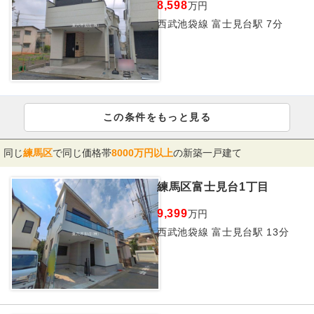
8,598
万円
西武池袋線 富士見台駅 7分
この条件をもっと見る
同じ
練馬区
で同じ価格帯
8000万円以上
の新築一戸建て
練馬区富士見台1丁目
9,399
万円
西武池袋線 富士見台駅 13分