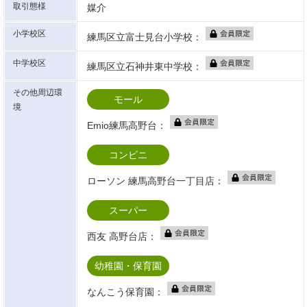
取引態様
媒介
小学校区
練馬区立富士見台小学校：
中学校区
練馬区立石神井東中学校：
その他周辺環
モール
境
Emio練馬高野台：
コンビニ
ローソン 練馬高野台一丁目店：
スーパー
西友 高野台店：
幼稚園・保育園
なんこう保育園：