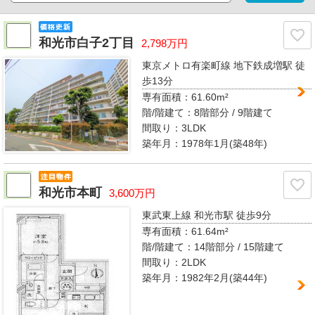
和光市白子2丁目
2,798万円
東京メトロ有楽町線 地下鉄成増駅
徒
歩13分
専有面積：
61.60m²
階/階建て：
8階部分 / 9階建て
間取り：
3LDK
築年月：1978年1月(築48年)
和光市本町
3,600万円
東武東上線 和光市駅
徒歩9分
専有面積：
61.64m²
階/階建て：
14階部分 / 15階建て
間取り：
2LDK
築年月：1982年2月(築44年)