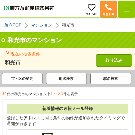
兼六TOP
マンション
和光市
和光市のマンション
現在の検索条件
絞り込み
和光市
市・区の変更
町名検索
駅名検索
34
1～20
件の和光市のマンション中
件を表示
新着情報の速報メール登録
登録したアドレスに同じ条件の物件が追加されたタイミングで
通知が行きます。