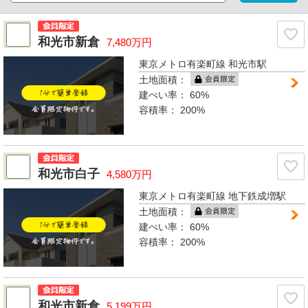
和光市新倉
7,480万円
東京メトロ有楽町線 和光市駅
土地面積：
建ぺい率：
60%
容積率：
200%
和光市白子
4,580万円
東京メトロ有楽町線 地下鉄成増駅
土地面積：
建ぺい率：
60%
容積率：
200%
和光市新倉
5,199万円