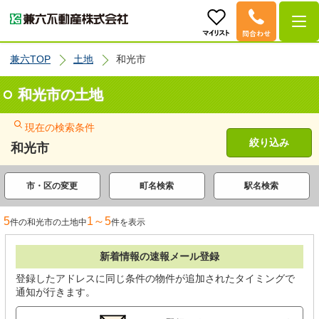
兼六TOP
土地
和光市
和光市の土地
現在の検索条件
絞り込み
和光市
市・区の変更
町名検索
駅名検索
5
1～5
件の和光市の土地中
件を表示
新着情報の速報メール登録
登録したアドレスに同じ条件の物件が追加されたタイミングで
通知が行きます。