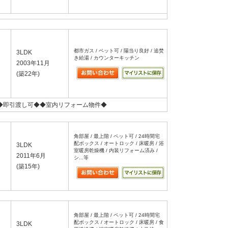
都市ガス / ペット可 / 陽当り良好 / 追焚
3LDK
き給湯 / カウンターキッチン
2003年11月
(築22年)
◆即引渡し可◆◆室内リフォーム物件◆
角部屋 / 最上階 / ペット可 / 24時間宅
配ボックス / オートロック / 床暖房 / 浴
3LDK
室暖房乾燥機 / 内装リフォーム済み /
2011年6月
シ...等
(築15年)
角部屋 / 最上階 / ペット可 / 24時間宅
配ボックス / オートロック / 床暖房 / 食
3LDK