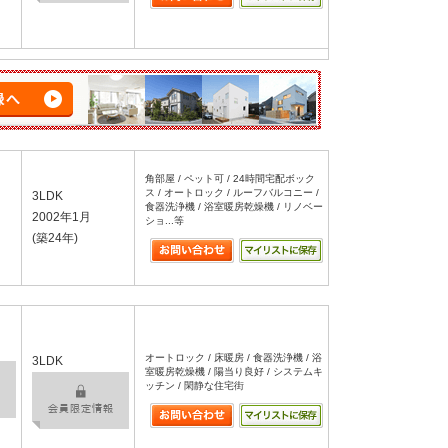
角部屋 / ペット可 / 24時間宅配ボック
ス / オートロック / ルーフバルコニー /
3LDK
食器洗浄機 / 浴室暖房乾燥機 / リノベー
2002年1月
ショ...等
(築24年)
オートロック / 床暖房 / 食器洗浄機 / 浴
3LDK
室暖房乾燥機 / 陽当り良好 / システムキ
ッチン / 閑静な住宅街