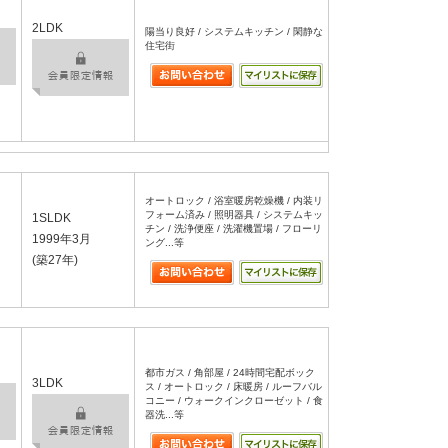
2LDK
陽当り良好 / システムキッチン / 閑静な
住宅街
オートロック / 浴室暖房乾燥機 / 内装リ
フォーム済み / 照明器具 / システムキッ
1SLDK
チン / 洗浄便座 / 洗濯機置場 / フローリ
1999年3月
ング...等
(築27年)
都市ガス / 角部屋 / 24時間宅配ボック
3LDK
ス / オートロック / 床暖房 / ルーフバル
コニー / ウォークインクローゼット / 食
器洗...等