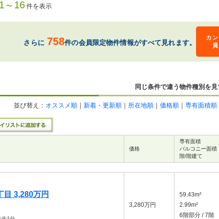
1～16
件を表示
カン
758
さらに
件の会員限定物件情報がすべて見れます。
員
同じ条件で違う物件種別を見
並び替え：
オススメ順
｜
新着・更新順
｜
所在地順
｜
価格順
｜
専有面積順
専有面積
価格
バルコニー面積
階/階建て
 3,280万円
59.43m²
3,280万円
2.99m²
6階部分 / 7階
歩1分