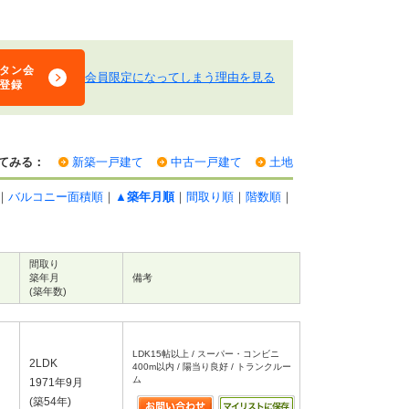
タン会
会員限定になってしまう理由を見る
登録
てみる：
新築一戸建て
中古一戸建て
土地
｜
バルコニー面積順
｜
▲築年月順
｜
間取り順
｜
階数順
｜
間取り
築年月
備考
(築年数)
LDK15帖以上 / スーパー・コンビニ
2LDK
400m以内 / 陽当り良好 / トランクルー
ム
1971年9月
(築54年)