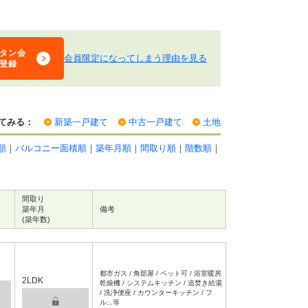
タン会
会員限定になってしまう理由を見る
登録
てみる：
新築一戸建て
中古一戸建て
土地
順
｜
バルコニー面積順
｜
築年月順
｜
間取り順
｜
階数順
｜
間取り
築年月
備考
(築年数)
都市ガス / 角部屋 / ペット可 / 浴室暖房
2LDK
乾燥機 / システムキッチン / 追焚き給湯
/ 洗浄便座 / カウンターキッチン / フ
ル...等