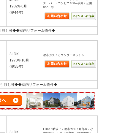
4LDK
スーパー・コンビニ400m以内 / 公園
1982年6月
800...等
(築44年)
引渡し可◆◆室内リフォーム物件◆
3LDK
都市ガス / カウンターキッチン
1970年10月
(築55年)
即引渡し可◆◆室内リフォーム物件◆
LDK15帖以上 / 都市ガス / 角部屋 / 小
3LDK