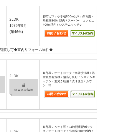
都市ガス / 小学校800m以内 / 保育園・
2LDK
幼稚園800m以内 / スーパー・コンビニ
400m以内 / システムキッチン
1979年9月
(築46年)
引渡し可◆室内リフォーム物件◆
角部屋 / オートロック / 食器洗浄機 / 浴
2LDK
室暖房乾燥機 / 陽当り良好 / システムキ
ッチン / 追焚き給湯 / 洗浄便座 / カウ
ン...等
角部屋 / ペット可 / 24時間宅配ボック
ス / オートロック / 小学校800m以内 /