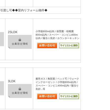
即引渡し可◆◆室内リフォーム物件◆
小学校800m以内 / 保育園・幼稚園
2SLDK
800m以内 / スーパー・コンビニ400m
以内 / 陽当り良好 / カウンターキッチン
都市ガス / 角部屋 / ペット可 / ウォーク
3LDK
インクローゼット / 小学校800m以内 /
スーパー・コンビニ400m以内 / 陽当り
良好...等