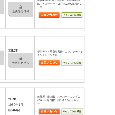
学校800m以内 / 保育園・幼稚園800m
以内 / スーパー・コンビニ400m以内 /
...等
3SLDK
都市ガス / 陽当り良好 / カウンターキッ
チン / トランクルーム
角部屋 / 最上階 / スーパー・コンビニ
2LDK
400m以内 / 陽当り良好 / 2面バルコニ
ー
1980年1月
(築46年)