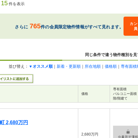
15
件を表示
カン
765
さらに
件の会員限定物件情報がすべて見れます。
員
同じ条件で違う物件種別を見
並び替え：
▼オススメ順
｜
新着・更新順
｜
所在地順
｜
価格順
｜
専有面積
専有面積
価格
バルコニー面積
階/階建て
 2,680万円
2,680万円