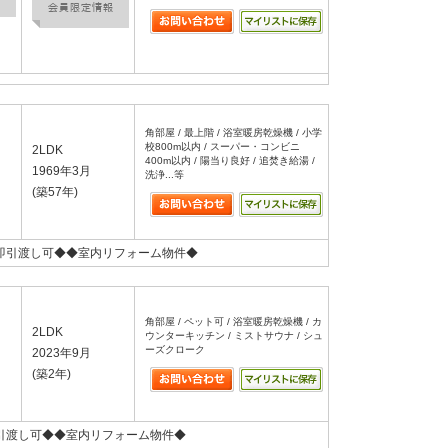
角部屋 / 最上階 / 浴室暖房乾燥機 / 小学
校800m以内 / スーパー・コンビニ
2LDK
400m以内 / 陽当り良好 / 追焚き給湯 /
1969年3月
洗浄...等
(築57年)
即引渡し可◆◆室内リフォーム物件◆
角部屋 / ペット可 / 浴室暖房乾燥機 / カ
2LDK
ウンターキッチン / ミストサウナ / シュ
ーズクローク
2023年9月
(築2年)
引渡し可◆◆室内リフォーム物件◆