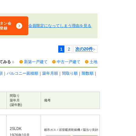
タン会
会員限定になってしまう理由を見る
登録
1
2
次の20件
>
てみる：
新築一戸建て
中古一戸建て
土地
順
｜
バルコニー面積順
｜
築年月順
｜
間取り順
｜
階数順
｜
間取り
築年月
備考
(築年数)
2SLDK
都市ガス / 浴室暖房乾燥機 / 陽当り良好
1976年10月