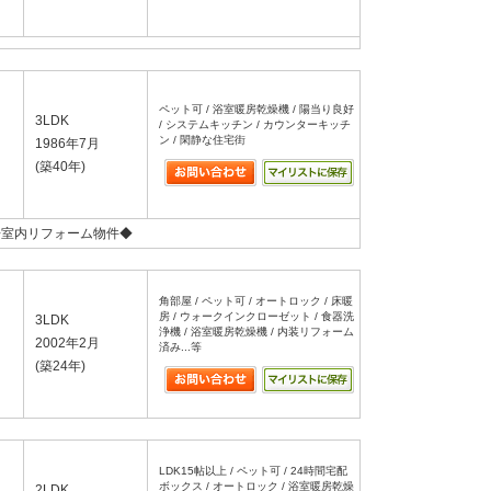
ペット可 / 浴室暖房乾燥機 / 陽当り良好
3LDK
/ システムキッチン / カウンターキッチ
ン / 閑静な住宅街
1986年7月
(築40年)
◆室内リフォーム物件◆
角部屋 / ペット可 / オートロック / 床暖
房 / ウォークインクローゼット / 食器洗
3LDK
浄機 / 浴室暖房乾燥機 / 内装リフォーム
2002年2月
済み...等
(築24年)
LDK15帖以上 / ペット可 / 24時間宅配
ボックス / オートロック / 浴室暖房乾燥
2LDK