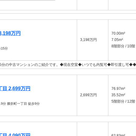
,198万円
70.00m²
3,198万円
7.05m²
8階部分 / 10階
15分
5分の中古マンションのご紹介です。◆現在空室◆いつでも内覧可◆即引渡し可◆
 2,699万円
76.97m²
2,699万円
35.52m²
5階部分 / 12階
9分 膝折町一丁目 徒歩9分
 4,090万円
62.83m²