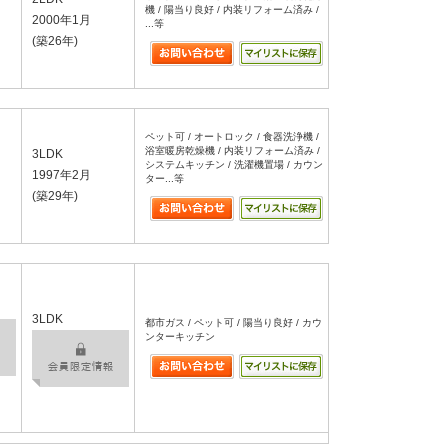
機 / 陽当り良好 / 内装リフォーム済み /
2000年1月
...等
(築26年)
ペット可 / オートロック / 食器洗浄機 /
浴室暖房乾燥機 / 内装リフォーム済み /
3LDK
システムキッチン / 洗濯機置場 / カウン
1997年2月
ター...等
(築29年)
3LDK
都市ガス / ペット可 / 陽当り良好 / カウ
ンターキッチン