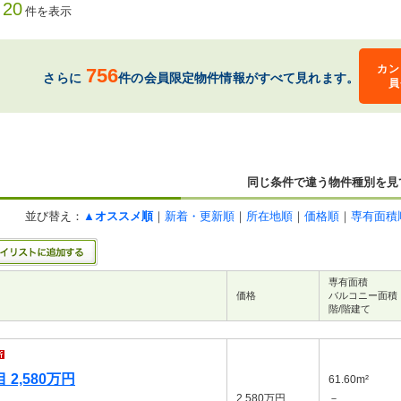
20
件を表示
カン
756
さらに
件の会員限定物件情報がすべて見れます。
員
同じ条件で違う物件種別を見
並び替え：
▲オススメ順
｜
新着・更新順
｜
所在地順
｜
価格順
｜
専有面積
専有面積
価格
バルコニー面積
階/階建て
2,580万円
61.60m²
2,580万円
－