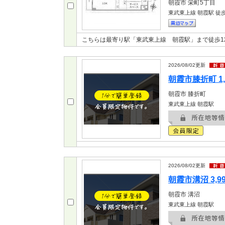
朝霞市
栄町5丁目
東武東上線 朝霞駅
徒歩
こちらは最寄り駅「東武東上線 朝霞駅」まで徒歩1
2026/08/02
更新
朝霞市膝折町 1,
朝霞市
膝折町
東武東上線 朝霞駅
2026/08/02
更新
朝霞市溝沼 3,9
朝霞市
溝沼
東武東上線 朝霞駅