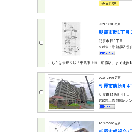
2026/08/08
更新
朝霞市岡1丁目 3
朝霞市
岡1丁目
東武東上線 朝霞駅
徒歩
こちらは最寄り駅「東武東上線 朝霞駅」まで徒歩1
2026/08/08
更新
朝霞市膝折町4丁目
朝霞市
膝折町4丁目
東武東上線 朝霞駅
バス
2026/08/08
更新
朝霞市根岸台7丁目