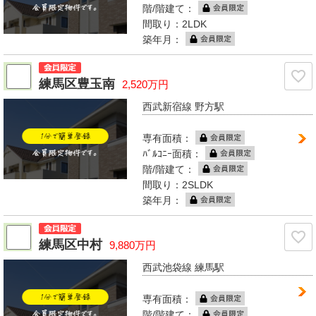
階/階建て：
間取り：2LDK
築年月：
練馬区豊玉南
2,520万円
西武新宿線 野方駅
専有面積：
ﾊﾞﾙｺﾆｰ面積：
階/階建て：
間取り：2SLDK
築年月：
練馬区中村
9,880万円
西武池袋線 練馬駅
専有面積：
階/階建て：