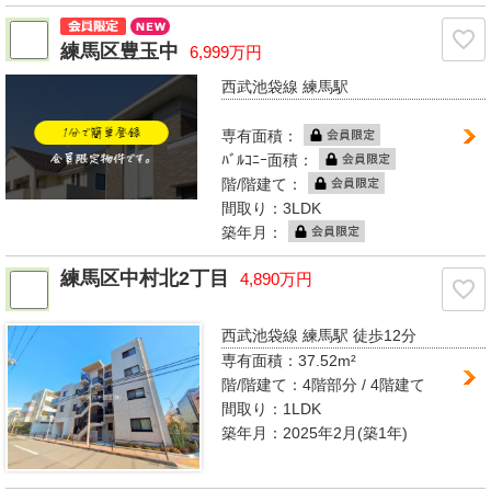
練馬区豊玉中
6,999万円
西武池袋線 練馬駅
専有面積：
ﾊﾞﾙｺﾆｰ面積：
階/階建て：
間取り：3LDK
築年月：
練馬区中村北2丁目
4,890万円
西武池袋線 練馬駅
徒歩12分
専有面積：
37.52m²
階/階建て：
4階部分 / 4階建て
間取り：
1LDK
築年月：2025年2月(築1年)