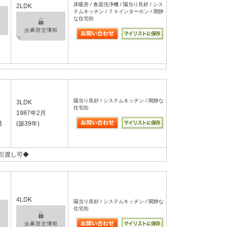
床暖房 / 食器洗浄機 / 陽当り良好 / シス
2LDK
テムキッチン / ＴＶインターホン / 閑静
な住宅街
陽当り良好 / システムキッチン / 閑静な
3LDK
住宅街
1987年2月
階
(築39年)
引渡し可◆
4LDK
陽当り良好 / システムキッチン / 閑静な
住宅街