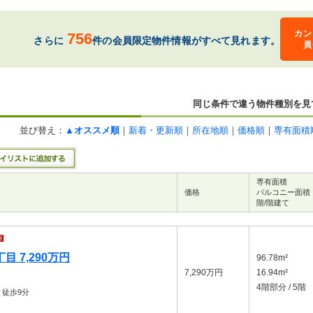
カン
756
さらに
件の会員限定物件情報がすべて見れます。
員
同じ条件で違う物件種別を見
並び替え：
▲オススメ順
｜
新着・更新順
｜
所在地順
｜
価格順
｜
専有面積
専有面積
価格
バルコニー面積
階/階建て
 7,290万円
96.78m²
7,290万円
16.94m²
4階部分 / 5階
徒歩9分