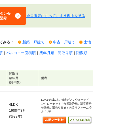
タン会
会員限定になってしまう理由を見る
登録
てみる：
新築一戸建て
中古一戸建て
土地
順
｜
バルコニー面積順
｜
築年月順
｜
間取り順
｜
階数順
｜
間取り
築年月
備考
(築年数)
LDK15帖以上 / 都市ガス / ウォークイ
ンクローゼット / 食器洗浄機 / 浴室暖房
4LDK
乾燥機 / 陽当り良好 / 内装リフォーム済
1988年3月
み /...等
(築38年)