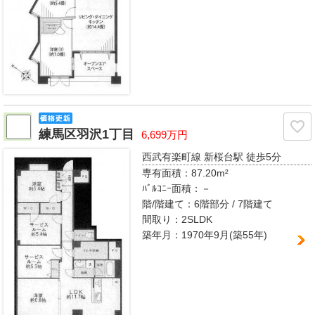
練馬区羽沢1丁目
6,699万円
西武有楽町線 新桜台駅
徒歩5分
専有面積：
87.20m²
ﾊﾞﾙｺﾆｰ面積：
－
階/階建て：
6階部分 / 7階建て
間取り：
2SLDK
築年月：1970年9月(築55年)