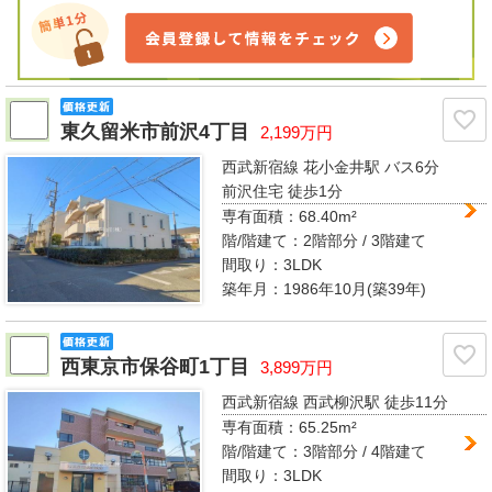
東久留米市前沢4丁目
2,199万円
西武新宿線 花小金井駅
バス6分
前沢住宅 徒歩1分
専有面積：
68.40m²
階/階建て：
2階部分 / 3階建て
間取り：
3LDK
築年月：1986年10月(築39年)
西東京市保谷町1丁目
3,899万円
西武新宿線 西武柳沢駅
徒歩11分
専有面積：
65.25m²
階/階建て：
3階部分 / 4階建て
間取り：
3LDK