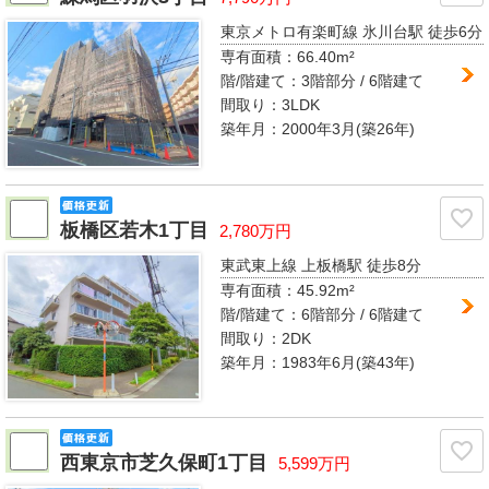
東京メトロ有楽町線 氷川台駅
徒歩6分
専有面積：
66.40m²
階/階建て：
3階部分 / 6階建て
間取り：
3LDK
築年月：2000年3月(築26年)
板橋区若木1丁目
2,780万円
東武東上線 上板橋駅
徒歩8分
専有面積：
45.92m²
階/階建て：
6階部分 / 6階建て
間取り：
2DK
築年月：1983年6月(築43年)
西東京市芝久保町1丁目
5,599万円