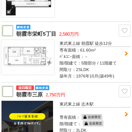
朝霞市栄町5丁目
2,580万円
東武東上線 朝霞駅
徒歩12分
専有面積：
61.60m²
ﾊﾞﾙｺﾆｰ面積：
－
階/階建て：
5階部分 / 11階建て
間取り：
2SLDK
築年月：1976年10月(築49年)
朝霞市三原
2,750万円
東武東上線 志木駅
専有面積：
階/階建て：
間取り：3LDK