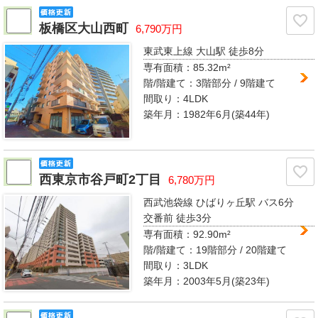
板橋区大山西町
6,790万円
東武東上線 大山駅
徒歩8分
専有面積：
85.32m²
階/階建て：
3階部分 / 9階建て
間取り：
4LDK
築年月：1982年6月(築44年)
西東京市谷戸町2丁目
6,780万円
西武池袋線 ひばりヶ丘駅
バス6分
交番前 徒歩3分
専有面積：
92.90m²
階/階建て：
19階部分 / 20階建て
間取り：
3LDK
築年月：2003年5月(築23年)