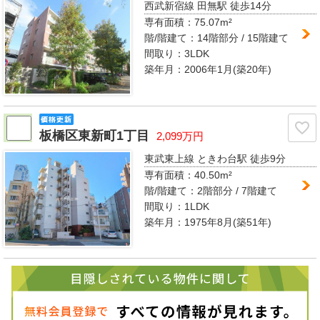
西武新宿線 田無駅
徒歩14分
専有面積：
75.07m²
階/階建て：
14階部分 / 15階建て
間取り：
3LDK
築年月：2006年1月(築20年)
板橋区東新町1丁目
2,099万円
東武東上線 ときわ台駅
徒歩9分
専有面積：
40.50m²
階/階建て：
2階部分 / 7階建て
間取り：
1LDK
築年月：1975年8月(築51年)