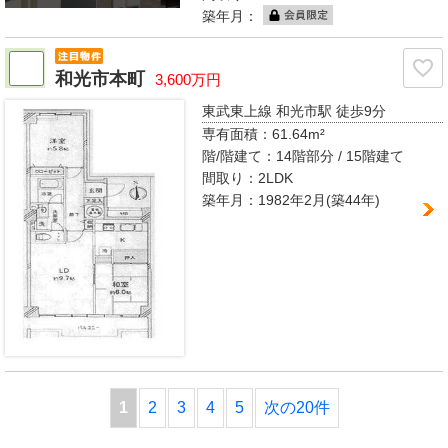
築年月：
和光市本町
3,600万円
東武東上線 和光市駅
徒歩9分
専有面積：
61.64m²
階/階建て：
14階部分 / 15階建て
間取り：
2LDK
築年月：1982年2月(築44年)
1
2
3
4
5
次の20件