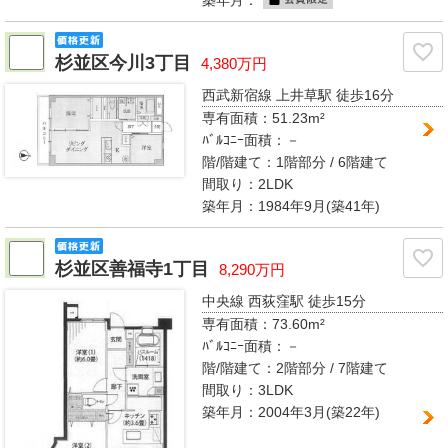
築年月：
杉並区今川3丁目
4,380万円
西武新宿線 上井草駅
徒歩16分
専有面積：
51.23m²
ﾊﾞﾙｺﾆｰ面積：
－
階/階建て：
1階部分 / 6階建て
間取り：
2LDK
築年月：1984年9月(築41年)
杉並区善福寺1丁目
8,290万円
中央線 西荻窪駅
徒歩15分
専有面積：
73.60m²
ﾊﾞﾙｺﾆｰ面積：
－
階/階建て：
2階部分 / 7階建て
間取り：
3LDK
築年月：2004年3月(築22年)