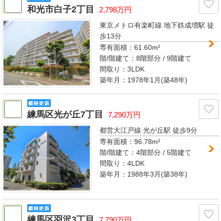
和光市白子2丁目
2,798万円
東京メトロ有楽町線 地下鉄成増駅
徒
歩13分
専有面積：
61.60m²
階/階建て：
8階部分 / 9階建て
間取り：
3LDK
築年月：1978年1月(築48年)
練馬区光が丘7丁目
7,290万円
都営大江戸線 光が丘駅
徒歩9分
専有面積：
96.78m²
階/階建て：
4階部分 / 5階建て
間取り：
4LDK
築年月：1988年3月(築38年)
練馬区羽沢3丁目
7,790万円