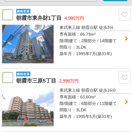
朝霞市東弁財1丁目
4,980万円
東武東上線 朝霞台駅
徒歩3分
専有面積：
66.79m²
階/階建て：
2階部分 / 14階建て
間取り：
3LDK
築年月：1995年7月(築31年)
朝霞市三原5丁目
2,998万円
東武東上線 朝霞台駅
徒歩16分
専有面積：
63.60m²
階/階建て：
6階部分 / 11階建て
間取り：
3LDK
築年月：1995年5月(築31年)