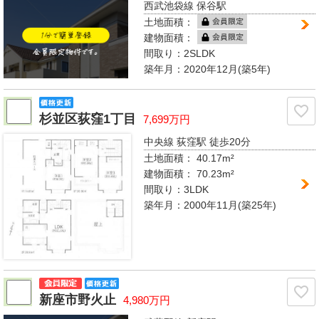
西武池袋線 保谷駅
土地面積：
建物面積：
間取り：
2SLDK
築年月：2020年12月(築5年)
杉並区荻窪1丁目
7,699万円
中央線 荻窪駅
徒歩20分
土地面積： 40.17m²
建物面積：
70.23m²
間取り：
3LDK
築年月：2000年11月(築25年)
新座市野火止
4,980万円