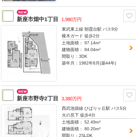
新座市畑中1丁目
1,980万円
東武東上線 朝霞台駅
バス9分
榎木ガード 徒歩2分
土地面積： 97.14m²
建物面積：
84.04m²
間取り：
3DK
築年月：1982年8月(築44年)
新座市野寺2丁目
3,380万円
西武池袋線 ひばりヶ丘駅
バス5分
火の見下 徒歩4分
土地面積： 52.49m²
建物面積：
80.20m²
間取り：
2SLDK