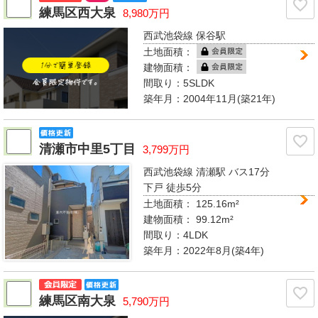
練馬区西大泉
8,980万円
西武池袋線 保谷駅
土地面積：
建物面積：
間取り：
5SLDK
築年月：2004年11月(築21年)
清瀬市中里5丁目
3,799万円
西武池袋線 清瀬駅
バス17分
下戸 徒歩5分
土地面積： 125.16m²
建物面積：
99.12m²
間取り：
4LDK
築年月：2022年8月(築4年)
練馬区南大泉
5,790万円