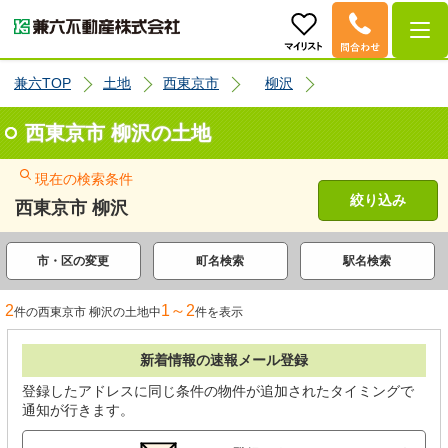
兼六TOP
土地
西東京市
柳沢
西東京市 柳沢の土地
現在の検索条件
絞り込み
西東京市 柳沢
市・区の変更
町名検索
駅名検索
2
1～2
件の西東京市 柳沢の土地中
件を表示
新着情報の速報メール登録
登録したアドレスに同じ条件の物件が追加されたタイミングで
通知が行きます。