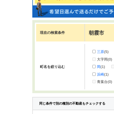
朝霞市
現在の検索条件
三原
(5)
大字岡
(0)
町名を絞り込む
岡
(1)
浜崎
(1)
青葉台
(0)
同じ条件で別の種別の不動産もチェックする