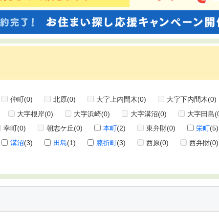
仲町
(0)
北原
(0)
大字上内間木
(0)
大字下内間木
(0)
大字根岸
(0)
大字浜崎
(0)
大字溝沼
(0)
大字田島
(
幸町
(0)
朝志ケ丘
(0)
本町
(2)
東弁財
(0)
栄町
(5)
溝沼
(3)
田島
(1)
膝折町
(3)
西原
(0)
西弁財
(0)