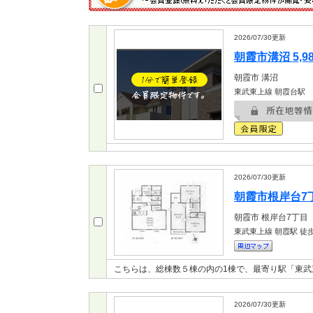
2026/07/30
更新
朝霞市溝沼 5,9
朝霞市
溝沼
東武東上線 朝霞台駅
2026/07/30
更新
朝霞市根岸台7丁目
朝霞市
根岸台7丁目
東武東上線 朝霞駅
徒歩
こちらは、総棟数５棟の内の1棟で、最寄り駅「東武
2026/07/30
更新