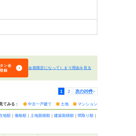
タン会
会員限定になってしまう理由を見る
登録
1
2
次の20件
>
見てみる：
中古一戸建て
土地
マンション
在地順
｜
価格順
｜
土地面積順
｜
建築面積順
｜
間取り順
｜