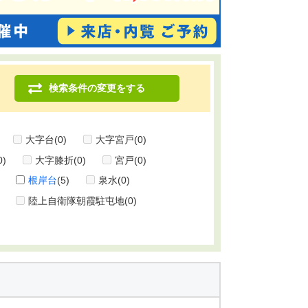
検索条件の変更をする
大字台
(0)
大字宮戸
(0)
0)
大字膝折
(0)
宮戸
(0)
根岸台
(5)
泉水
(0)
陸上自衛隊朝霞駐屯地
(0)