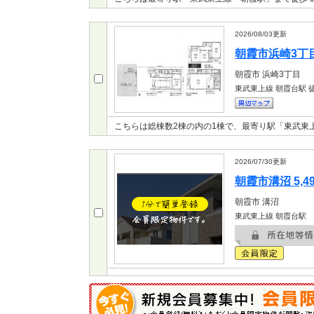
2026/08/03
更新
朝霞市浜崎3丁目 
朝霞市
浜崎3丁目
東武東上線 朝霞台駅
徒
こちらは総棟数2棟の内の1棟で、最寄り駅「東武東
2026/07/30
更新
朝霞市溝沼 5,4
朝霞市
溝沼
東武東上線 朝霞台駅