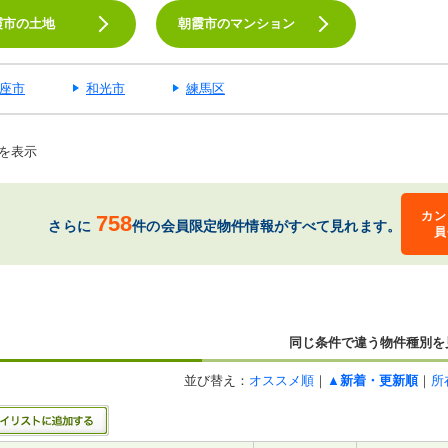
霞市の土地
朝霞市のマンション
座市
和光市
練馬区
を表示
カン
758
さらに
件の会員限定物件情報がすべて見れます。
員
同じ条件で違う物件種別を
並び替え：
オススメ順
｜
▲新着・更新順
｜
所