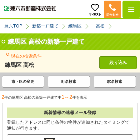
兼六TOP
新築一戸建て
練馬区
高松
練馬区 高松の新築一戸建て
現在の検索条件
絞り込み
練馬区 高松
市・区の変更
町名検索
駅名検索
2
1～2
件の練馬区 高松の新築一戸建て中
件を表示
新着情報の速報メール登録
登録したアドレスに同じ条件の物件が追加されたタイミングで
通知が行きます。