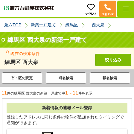
兼六TOP
新築一戸建て
練馬区
西大泉
練馬区 西大泉の新築一戸建て
現在の検索条件
絞り込み
練馬区 西大泉
市・区の変更
町名検索
駅名検索
11
1～11
件の練馬区 西大泉の新築一戸建て中
件を表示
新着情報の速報メール登録
登録したアドレスに同じ条件の物件が追加されたタイミングで
通知が行きます。