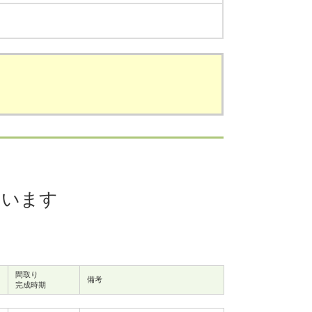
ています
間取り
備考
完成時期