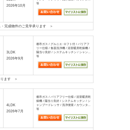
等
2026年10月
ス・完成物件のご見学承ります ＞
都市ガス / グルニエ･ロフト付 / バリアフ
リー仕様 / 食器洗浄機 / 浴室暖房乾燥機 /
3LDK
陽当り良好 / システムキッチン / シャン...
等
2026年9月
承ります ＞
都市ガス / バリアフリー仕様 / 浴室暖房乾
燥機 / 陽当り良好 / システムキッチン / シ
4LDK
ャンプードレッサ / 洗浄便座 / カウンタ...
等
2026年7月