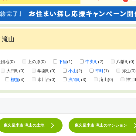
 滝山
丘団地
(0)
上の原
(0)
下里
(1)
中央町
(2)
八幡町
(0)
大門町
(0)
学園町
(0)
小山
(2)
幸町
(1)
弥生
(0)
柳窪
(4)
氷川台
(0)
浅間町
(3)
滝山
(0)
神宝
東久留米市 滝山の土地
東久留米市 滝山のマンション