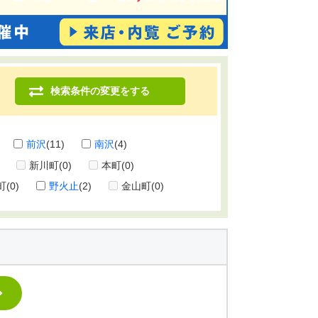
検索条件の変更をする
前沢
(11)
南沢
(4)
新川町
(0)
本町
(0)
町
(0)
野火止
(2)
金山町
(0)