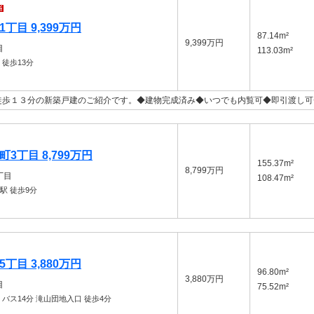
丁目 9,399万円
87.14m²
9,399万円
目
113.03m²
徒歩13分
徒歩１３分の新築戸建のご紹介です。◆建物完成済み◆いつでも内覧可◆即引渡し可
3丁目 8,799万円
155.37m²
8,799万円
丁目
108.47m²
丘駅
徒歩9分
丁目 3,880万円
96.80m²
3,880万円
目
75.52m²
バス14分 滝山団地入口 徒歩4分