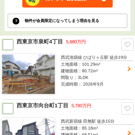
物件が会員限定になってしまう理由を見る
西東京市泉町4丁目
5,880万円
西武池袋線 ひばりヶ丘駅
徒歩19分
土地面積：101.29m²
建物面積：80.72m²
間取り：
3LDK
完成時期：
2026年9月
西東京市向台町1丁目
5,780万円
西武新宿線 田無駅
徒歩15分
土地面積：85.18m²
建物面積：68.51m²