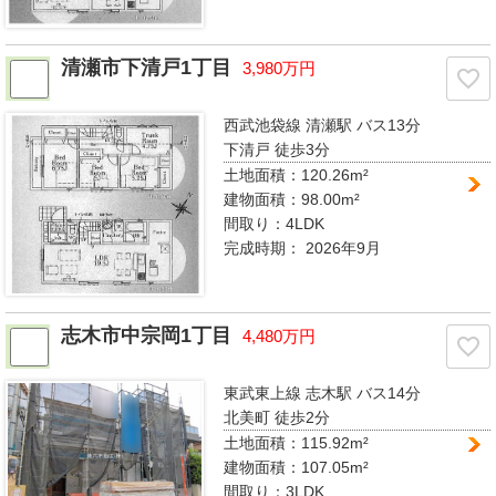
清瀬市下清戸1丁目
3,980万円
西武池袋線 清瀬駅
バス13分
下清戸 徒歩3分
土地面積：120.26m²
建物面積：98.00m²
間取り：
4LDK
完成時期：
2026年9月
志木市中宗岡1丁目
4,480万円
東武東上線 志木駅
バス14分
北美町 徒歩2分
土地面積：115.92m²
建物面積：107.05m²
間取り：
3LDK