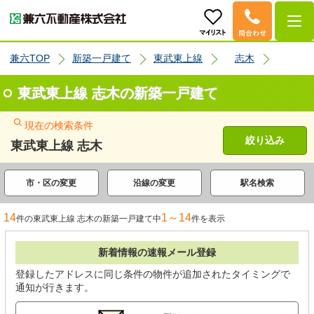
兼六TOP
新築一戸建て
東武東上線
志木
東武東上線 志木の新築一戸建て
現在の検索条件
絞り込み
東武東上線 志木
市・区の変更
沿線の変更
駅名検索
14
1～14
件の東武東上線 志木の新築一戸建て中
件を表示
新着情報の速報メール登録
登録したアドレスに同じ条件の物件が追加されたタイミングで
通知が行きます。