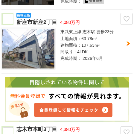
完成時期：
新座市新座2丁目
4,080万円
東武東上線 志木駅
徒歩23分
土地面積：63.78m²
建物面積：107.63m²
間取り：
4LDK
完成時期：
2026年6月
志木市本町3丁目
4,380万円