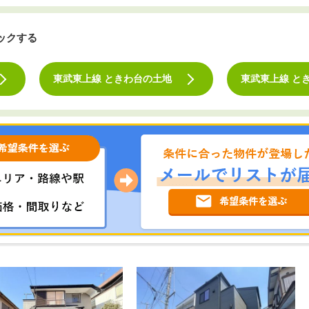
ックする
東武東上線 ときわ台の土地
東武東上線 と