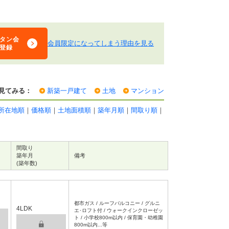
タン会
会員限定になってしまう理由を見る
登録
見てみる：
新築一戸建て
土地
マンション
所在地順
｜
価格順
｜
土地面積順
｜
築年月順
｜
間取り順
｜
間取り
築年月
備考
(築年数)
都市ガス / ルーフバルコニー / グルニ
4LDK
エ･ロフト付 / ウォークインクローゼッ
ト / 小学校800m以内 / 保育園・幼稚園
800m以内...等