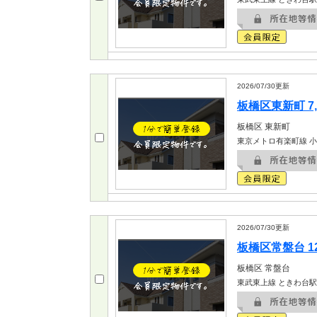
2026/07/30
更新
板橋区東新町 7,
板橋区
東新町
東京メトロ有楽町線 
2026/07/30
更新
板橋区常盤台 12
板橋区
常盤台
東武東上線 ときわ台駅