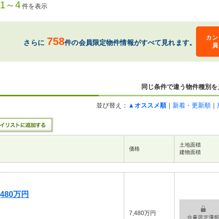
1～4
件を表示
カン
758
さらに
件の会員限定物件情報がすべて見れます。
員
同じ条件で違う物件種別を
並び替え：
▲オススメ順
｜
新着・更新順
｜
土地面積
価格
建物面積
480万円
7,480万円