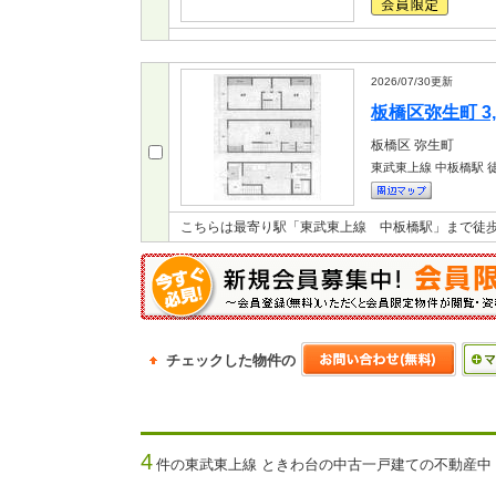
2026/07/30
更新
板橋区弥生町 3,
板橋区
弥生町
東武東上線 中板橋駅
徒
こちらは最寄り駅「東武東上線 中板橋駅」まで徒
チェックした物件の
4
件の東武東上線 ときわ台の中古一戸建ての不動産中