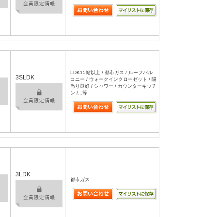
LDK15帖以上 / 都市ガス / ルーフバル
3SLDK
コニー / ウォークインクローゼット / 陽
当り良好 / シャワー / カウンターキッチ
ン /...等
3LDK
都市ガス