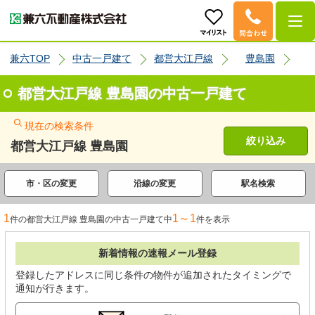
兼六TOP
中古一戸建て
都営大江戸線
豊島園
都営大江戸線 豊島園の中古一戸建て
現在の検索条件
絞り込み
都営大江戸線 豊島園
市・区の変更
沿線の変更
駅名検索
1
1～1
件の都営大江戸線 豊島園の中古一戸建て中
件を表示
新着情報の速報メール登録
登録したアドレスに同じ条件の物件が追加されたタイミングで
通知が行きます。